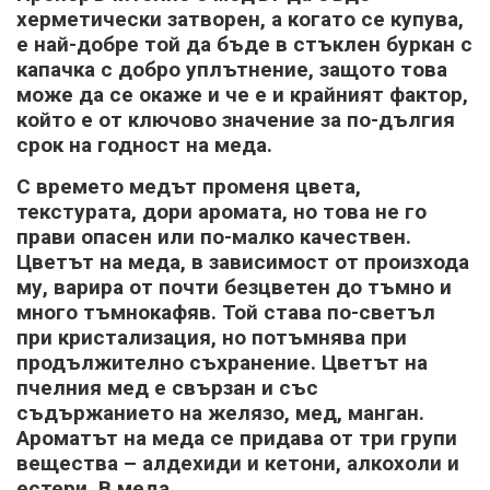
херметически затворен, а когато се купува,
е най-добре той да бъде в стъклен буркан с
капачка с добро уплътнение, защото това
може да се окаже и че е и крайният фактор,
който е от ключово значение за по-дългия
срок на годност на меда.
С времето медът променя цвета,
текстурата, дори аромата, но това не го
прави опасен или по-малко качествен.
Цветът на меда, в зависимост от произхода
му, варира от почти безцветен до тъмно и
много тъмнокафяв. Той става по-светъл
при кристализация, но потъмнява при
продължително съхранение. Цветът на
пчелния мед е свързан и със
съдържанието на желязо, мед, манган.
Ароматът на меда се придава от три групи
вещества – алдехиди и кетони, алкохоли и
естери. В меда