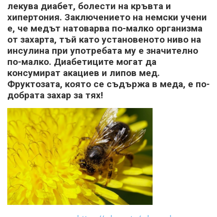
лекува диабет, болести на кръвта и
хипертония. Заключението на немски учени
е, че медът натоварва по-малко организма
от захарта, тъй като установеното ниво на
инсулина при употребата му е значително
по-малко. Диабетиците могат да
консумират акациев и липов мед.
Фруктозата, която се съдържа в меда, е по-
добрата захар за тях!