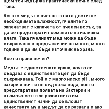
щом той издържа практически вечно след
това.
Когато медът в пчелната пита достигне
необходимата влажност, пчелите го
запечатват с капачета от пчелен восък, за
да се предотврати поемането на излишна
влага. Така пчелният мед може да бъде
съхраняван в продължение на много, много
години и да им бъде източник на храна.
Кое го прави вечен?
Медът е единствената храна, която се
създава с единствената цел да бъде
съхранявана. Той е с много ниско pH , много
захари и почти не съдържа вода, което
предотвратява появата на бактерии и
възможността за развитието им.
Единственият начин да се влошат
качествата му и медът да се развали е ако