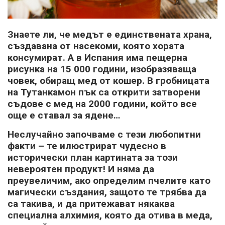
Знаете ли, че медът е единствената храна,
създавана от насекоми, която хората
консумират. А в Испания има пещерна
рисунка на 15 000 години, изобразяваща
човек, обиращ мед от кошер. В гробницата
на Тутанкамон пък са открити затворени
съдове с мед на 2000 години, който все
още е ставал за ядене…
Неслучайно започваме с тези любопитни
факти – те илюстрират чудесно в
исторически план картината за този
невероятен продукт! И няма да
преувеличим, ако определим пчелите като
магически създания, защото те трябва да
са такива, и да притежават някаква
специална алхимия, която да отива в меда,