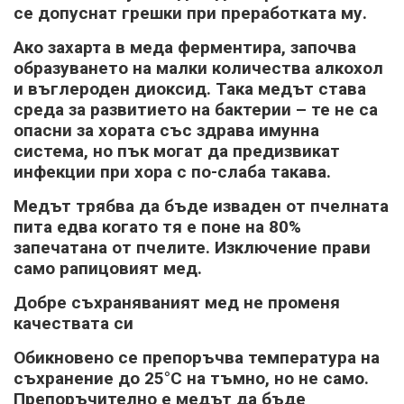
се допуснат грешки при преработката му.
Ако захарта в меда ферментира, започва
образуването на малки количества алкохол
и въглероден диоксид. Така медът става
среда за развитието на бактерии – те не са
опасни за хората със здрава имунна
система, но пък могат да предизвикат
инфекции при хора с по-слаба такава.
Медът трябва да бъде изваден от пчелната
пита едва когато тя е поне на 80%
запечатана от пчелите. Изключение прави
само рапицовият мед.
Добре съхраняваният мед не променя
качествата си
Обикновено се препоръчва температура на
съхранение до 25°С на тъмно, но не само.
Препоръчително е медът да бъде