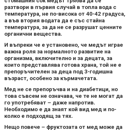
стомашния сок медът трябва да се
разтвори в първия случай в топла вода с
температура, не по-висока от 40-42 градуса,
а във втория водата да е със стайна
температура, за да не се разрушат ценните
органични вещества.
И въпреки че е установено, че медът играе
важна роля за нормалното развитие на
организма, включително и за децата, за
които представлява готова храна, той не е
препоръчителен за деца под 3-годишна
възраст, особено за кърмачетата.
Мед не се препоръчва и на диабетици, но
това съвсем не означава, че те не могат да
го употребяват – даже напротив.
Необходимо е да знаят кой вид мед и по-
колко е подходящ за тях.
Нещо повече – фруктозата от мед може да