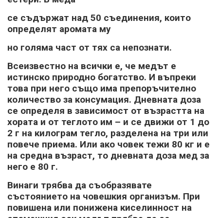
се съдържат над 50 съединения, които
определят аромата му
но голяма част от тях са непознати.
Всеизвестно на всички е, че медът е
истинско природно богатство. И въпреки
това при него също има препоръчително
количество за консумация. Дневната доза
се определя в зависимост от възрастта на
хората и от теглото им – и се движи от 1 до
2 г на килограм тегло, разделена на три или
повече приема. Или ако човек тежи 80 кг и е
на средна възраст, то дневната доза мед за
него е 80 г.
Винаги трябва да съобразявате
състоянието на човешкия организъм. При
повишена или понижена киселинност на