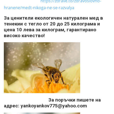
https://zdrave.to/zdravoslovno-
hranene/medt-nikoga-ne-se-razvalya
За ценители екологичен натурален мед в
тенекии с тегло от 20 до 25 килограма и
цена 10 лева за килограм, гарантирано
високо качество!
За поръчки пишете на
адрес: yankoyankov775@yahoo.com