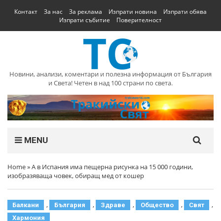
Контакт
За нас
За реклама
Изпрати новина
Изпрати обява
Изпрати събитие
Поверителност
Новини, анализи, коментари и полезна информация от България
и Света! Четен в над 100 страни по света.
MENU
Home
»
А в Испания има пещерна рисунка на 15 000 години,
изобразяваща човек, обиращ мед от кошер
,
,
,
,
,
Балкани
България
Здраве
Общество
Свят
Хармония