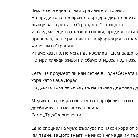
Вижте сега една от най-срамните истории.
Но преди това пребройте сърцераздирателните 
лъжци за „чумата“ в Странджа. Стотици са.
И, след месеци на сълзи и сополи, преди десети
признала, че не разполага с информация за щам
животни в Странджа“.
Иначе казано, не могат да изолират щам, защото
Четири хиляди животни обаче отидоха под ножа.
Сега ще проумеят ли най-сетне в Поднебесната 
хора като баба Дора?
Но докато това не се случи, на такава държава д
Медиите, заети да обогатяват портфолиото си с
дребничка, но истинска новина.
Само „Труд“ я оповести.
Една специална чума върлува по някои хора от в
им падне, защото знаят, че никой няма да им тър