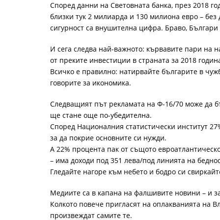
Според данни на Световната банка, през 2018 го
близки тук 2 милиарда и 130 милиона евро – без 
сигурност са внушителна цифра. Браво, Българи
И сега следва най-важното: кървавите пари на н
от преките инвестиции в страната за 2018 година
Всичко е правилно: натирвайте българите в чужб
говорите за икономика.
Следващият път рекламата на Ф-16/70 може да бъ
ще стане още по-убедителна.
Според Националния статистически институт 27%
за да покрие основните си нужди.
А 22% процента пак от същото евроатлантическо
– има доходи под 351 лева/под линията на беднос
Гледайте нагоре към небето и бодро си свиркайт
Медиите са в капана на фалшивите новини – и з
Колкото повече пригласят на оплакванията на В
произвеждат самите те.