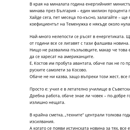
В края на миналата година енергийният министъ
минава през България – един милион процента 
Хайде сега, пет месеца по-късно, залагайте – ще 
коефициентът на Теменужка е някъде около нула
Най-много нелепости се ръсят в енергетиката. Щ
от години все се лигавят с тази фалшива новина.
Нищо не развалиха пъзльовците, макар че това е
да се харесат на американците.
Е, Костов им пробута авантата, обаче пак не го пр
руските самолети за Косово.
Обаче не ни казва, защо въпреки този жест, все
Просто е: учил е в летателно училище в Съветск
Дребна работа, обаче знае ли човек – по-добре 
излишно нещата.
В крайна сметка, „техните“ централи толкова го
изсилвания.
А когато се появи истинската новина за тях, все е