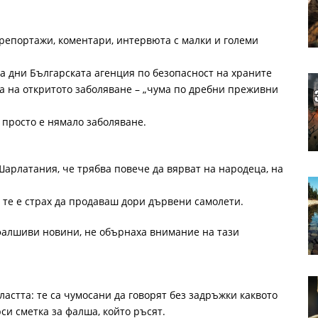
репортажи, коментари, интервюта с малки и големи
на дни Българската агенция по безопасност на храните
а на откритото заболяване – „чума по дребни преживни
 просто е нямало заболяване.
Шарлатания, че трябва повече да вярват на народеца, на
а те е страх да продаваш дори дървени самолети.
 фалшиви новини, не обърнаха внимание на тази
ластта: те са чумосани да говорят без задръжки каквото
си сметка за фалша, който ръсят.