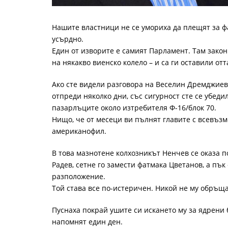
Нашите властници не се умориха да плещят за ф
усърдно.
Един от изворите е самият Парламент. Там закон
на някакво виенско колело – и са ги оставили от
Ако сте видели разговора на Веселин Дремджиев
отпреди няколко дни, със сигурност сте се убеди
пазарлъците около изтребителя Ф-16/блок 70.
Нищо, че от месеци ви пълнят главите с всевъзм
американофил.
В това мазнотене колхозникът Ненчев се оказа 
Радев, сетне го замести фатмака Цветанов, а пък
разположение.
Той става все по-истеричен. Никой не му обръща
Пуснаха покрай ушите си искането му за ядрени 
напомнят един ден.