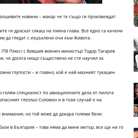
алшивите новини – макар че те също ги произвеждат
ите ги драскат сякаш на пияна глава. Все едно са качени
там да гледат с изцъклени очи към Живота.
 /ТВ Плюс/ с бившия военен министър Тодор Тагарев
ли, че досега нищо съществено не сте научил за
ожни глупости – и главно, кой е най-мазният тукашен
по-голям специалист по авиационните дела от пилота
 опасният глезльо Соломон и в този случай е на
 внимание, но той може да докара големи бели.
бази в България – това няма да мине метър, все ще ни го