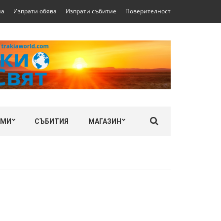
на
Изпрати обява
Изпрати събитие
Поверителност
ЛМИ
СЪБИТИЯ
МАГАЗИН