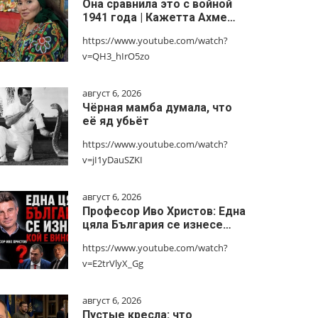
Она сравнила это с войной
1941 года | Кажетта Ахме…
https://www.youtube.com/watch?
v=QH3_hIrO5zo
август 6, 2026
Чёрная мамба думала, что
её яд убьёт
https://www.youtube.com/watch?
v=jI1yDauSZKI
август 6, 2026
Професор Иво Христов: Една
цяла България се изнесе…
https://www.youtube.com/watch?
v=E2trVlyX_Gg
август 6, 2026
Пустые кресла: что