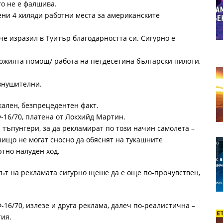
то не е фалшива.
ени 4 хиляди работни места за американските
е изразил в Туитър благодарността си. Сигурно е
Божията помощ/ работа на петдесетина български пилоти,
внушителни.
кален, безпрецедентен факт.
-16/70, платена от Локхийд Мартин.
тъпунгери, за да рекламират по този начин самолета –
нищо не могат сносно да обяснят на тукашните
ютно налуден ход.
стът на рекламата сигурно щеше да е още по-прочувствен,
-16/70, излезе и друга реклама, далеч по-реалистична –
тия.