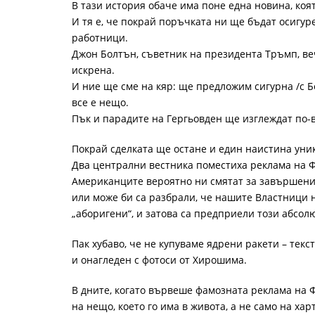
В тази история обаче има поне една новина, коя
И тя е, че покрай поръчката ни ще бъдат осигур
работници.
Джон Болтън, съветник на президента Тръмп, веч
искрена.
И ние ще сме на кяр: ще предложим сигурна /с 
все е нещо.
Пък и парадите на Гергьовден ще изглеждат по-
Покрай сделката ще остане и един наистина уни
Два централни вестника поместиха реклама на Ф
Американците вероятно ни смятат за завършени 
или може би са разбрали, че нашите Властници 
„аборигени“, и затова са предприели този абсол
Пак хубаво, че не купуваме ядрени ракети – тек
и онагледен с фотоси от Хирошима.
В дните, когато вървеше фамозната реклама на Ф
на нещо, което го има в живота, а не само на хар