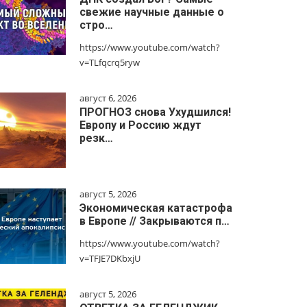
свежие научные данные о
стро…
https://www.youtube.com/watch?
v=TLfqcrq5ryw
август 6, 2026
ПРОГНОЗ снова Ухудшился!
Европу и Россию ждут
резк…
август 5, 2026
Экономическая катастрофа
в Европе // Закрываются п…
https://www.youtube.com/watch?
v=TFJE7DKbxjU
август 5, 2026