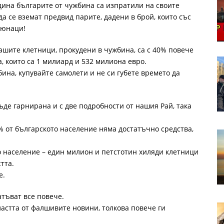
дина българите от чужбина са изпратили на своите
да се вземат предвид парите, дадени в брой, които със
 юнаци!
ашите клетници, прокудени в чужбина, са с 40% повече
, които са 1 милиард и 532 милиона евро.
ина, купувайте самолети и не си губете времето да
де гарнирана и с две подробности от нашия Рай, така
 от българското население няма достатъчно средства,
 население – един милион и петстотин хиляди клетници
тта.
е.
атъват все повече.
ластта от фалшивите новини, толкова повече ги