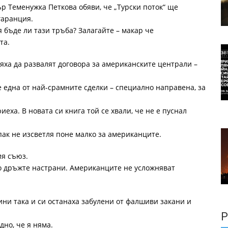
р Теменужка Петкова обяви, че „Турски поток“ ще
гаранция.
я бъде ли тази тръба? Залагайте – макар че
та.
яха да развалят договора за американските централи –
 една от най-срамните сделки – специално направена, за
иеха. В новата си книга той се хвали, че не е пуснал
 пак не изсветля поне малко за американците.
ия съюз.
го дръжте настрани. Американците не усложняват
дини така и си останаха забулени от фалшиви закани и
Р
дно, че я няма.