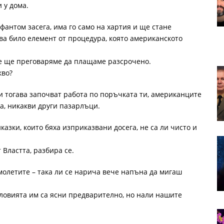
 у дома.
 фантом засега, има го само на хартия и ще стане
ова било елемент от процедура, която американското
 че ще преговаряме да плащаме разсрочено.
кво?
 тогава започват работа по поръчката ти, американците
ва, никакви други пазарлъци.
казки, които бяха изприказвани досега, не са ли чисто и
 Властта, разбира се.
молетите – така ли се нарича вече напъна да мигаш
словията им са ясни предварително, но нали нашите
.