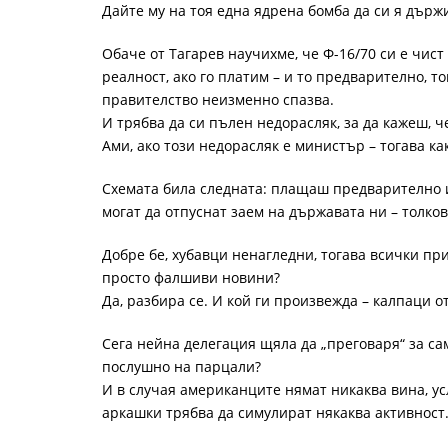
Дайте му на тоя една ядрена бомба да си я държи
Обаче от Тагарев научихме, че Ф-16/70 си е чист
реалност, ако го платим – и то предварително, т
правителство неизменно спазва.
И трябва да си пълен недорасляк, за да кажеш,
Ами, ако този недорасляк е министър – тогава ка
Схемата била следната: плащаш предварително и
могат да отпуснат заем на държавата ни – толко
Добре бе, хубавци ненагледни, тогава всички при
просто фалшиви новини?
Да, разбира се. И кой ги произвежда – калпаци от
Сега нейна делегация щяла да „преговаря“ за са
послушно на парцали?
И в случая американците нямат никаква вина, у
аркашки трябва да симулират някаква активност