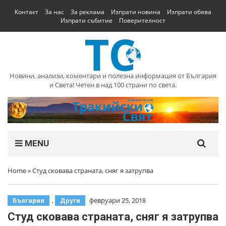
Контакт
За нас
За реклама
Изпрати новина
Изпрати обява
Изпрати събитие
Поверителност
Новини, анализи, коментари и полезна информация от България
и Света! Четен в над 100 страни по света.
MENU
Home
»
Студ сковава страната, сняг я затрупва
,
февруари 25, 2018
България
Други
Студ сковава страната, сняг я затрупва