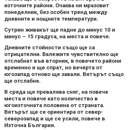
източните райони. Очаква ни мразовит
понеделник, без особен тренд между
дневните и нощните температури.
Сутрин живакът ще падне до минус 10 и
минус – 15 градуса, на места и повече.
Дневните стойности също ще са
отрицателни. Валежите чувствително ще
отслабнат във вторник, в повечето райони
временно и ще спрат, но вечерта от
югозапад отново ще завали. Вятърът също
ще отслабне.
В сряда ще превалява сняг, на повече
места и повече като количество в
югоизточната половина от страната.
Вятърът ще се ориентира от север-
северозапад и ще се усили, повече в
Източна България.