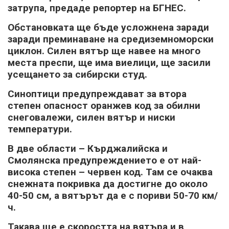
затрупа, предаде репортер на БГНЕС.
Обстановката ще бъде усложнена заради
заради преминаване на средиземноморски
циклон. Силен вятър ще навее на много
места преспи, ще има виелици, ще засили
усещането за сибирски студ.
Синоптици предупреждават за втора
степен опасност оранжев код за обилни
снеговалежи, силен вятър и ниски
температури.
В две области – Кърджалийска и
Смолянска предупреждението е от най-
висока степен – червен код. Там се очаква
снежната покривка да достигне до около
40-50 см, а вятърът да е с пориви 50-70 км/
ч.
Такава ще е скоростта на вятъра и в