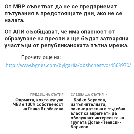
От МВР съветват да не се предприемат
пътувания в предстоящите дни, ако не се
налага.
От АПИ съобщават, че има опасност от
образуване на преспи и ще бъдат затваряни
участъци от републиканската пътна мрежа.
Прочети още на:
http://www.bgnes.com/bylgariia/obshchestvo/4569970/
ПРЕДИШНА СТАТИЯ
СЛЕДВАЩА СТАТИЯ
Фирмата, която купува
…Бойко Борисов,
ЧЕЗ е 100% собственост
изпълнителната,
на Гинка Върбакова
законодателна и съдебна
власт са впрегнати да
обслужват интересите на
групата Доган-Пеевски-
Борисов…