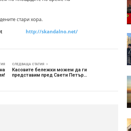
дените стари хора.
alno.net
http://skandalno.net/
ТИЯ
СЛЕДВАЩА СТАТИЯ
на
Касовите бележки можем да ги
я!
представим пред Свети Петър…