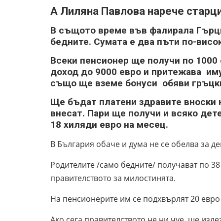
А Лиляна Павлова нарече старци
В същото време във фалирала Гърци
бедните. Сумата е два пъти по-висо
Всеки пенсионер ще получи по 1000 
доход до 9000 евро и притежава им
също ще вземе бонуси обяви гръцк
Ще бъдат платени здравите вноски н
внесат. Пари ще получи и всяко дет
18 хиляди евро на месец.
В България обаче и дума не се обелва за де
Родителите /само бедните/ получават по 38 
правителството за милостинята.
На пенсионерите им се подхвърлят 20 евро 
Ако сега правителството не ни чуе, ще изл