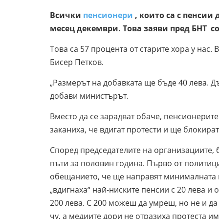
Всички
пенсионери
, които са с пенсии
месец декември. Това заяви пред БНТ 
Това са 57 процента от старите хора у нас. 
Бисер Петков.
„Размерът на добавката ще бъде 40 лева. Д
добави министърът.
Вместо да се зарадват обаче, пенсионерите
заканиха, че вдигат протести и ще блокира
Според председателите на организациите, 
пъти за половин година. Първо от политици
обещанието, че ще направят минималната п
„вдигнаха“ най-ниските пенсии с 20 лева и 
200 лева. С 200 можеш да умреш, но не и да
чу, а медиите дори не отразиха протеста им