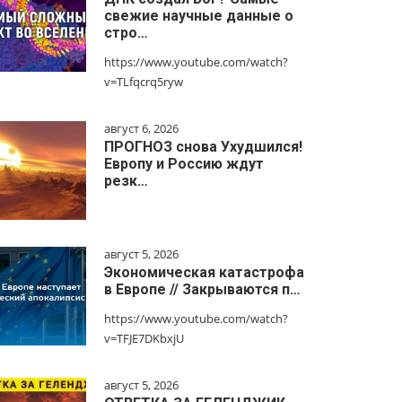
свежие научные данные о
стро…
https://www.youtube.com/watch?
v=TLfqcrq5ryw
август 6, 2026
ПРОГНОЗ снова Ухудшился!
Европу и Россию ждут
резк…
август 5, 2026
Экономическая катастрофа
в Европе // Закрываются п…
https://www.youtube.com/watch?
v=TFJE7DKbxjU
август 5, 2026