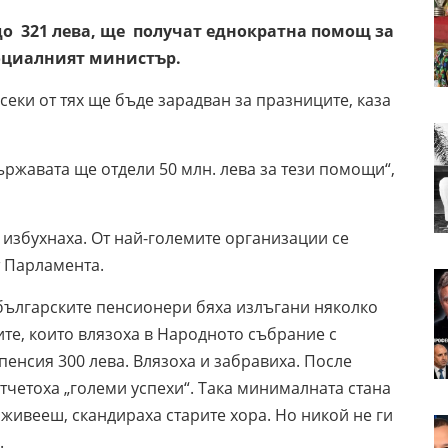
 до 321 лева, ще получат еднократна помощ за
социалният министър.
Всеки от тях ще бъде зарадван за празниците, каза
ържавата ще отдели 50 млн. лева за тези помощи“,
 избухнаха. От най-големите организации се
т Парламента.
българските пенсионери бяха излъгани няколко
те, които влязоха в Народното събрание с
енсия 300 лева. Влязоха и забравиха. После
отчетоха „големи успехи“. Така минималната стана
 живееш, скандираха старите хора. Но никой не ги
.