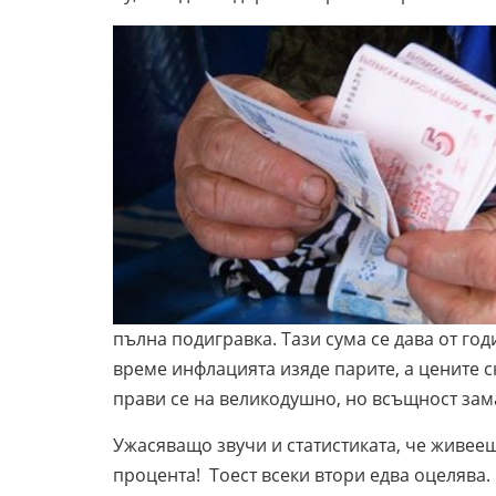
пълна подигравка. Тази сума се дава от го
време инфлацията изяде парите, а цените 
прави се на великодушно, но всъщност зам
Ужасяващо звучи и статистиката, че живеещи
процента! Тоест всеки втори едва оцелява.