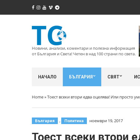
Новини, анализи, коментари и полезна информация
от България и Света! Четен в над 100 страни по света.
НАЧАЛО
БЪЛГАРИЯ
СВЯТ
И
Home
»
Тоест всеки втори едва оцелява! Или просто у
,
ноември 19, 2017
България
Политика
Тоест всеки втори 