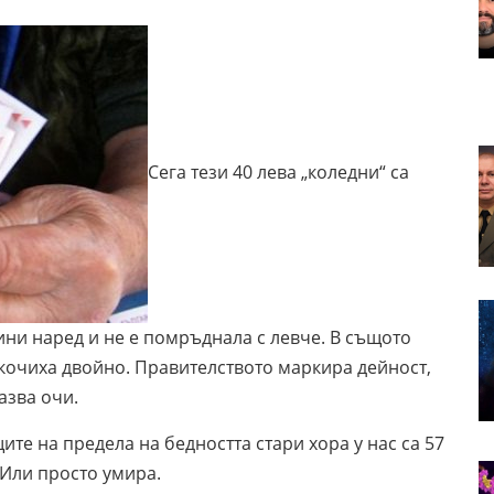
Сега тези 40 лева „коледни“ са
дини наред и не е помръднала с левче. В същото
скочиха двойно. Правителството маркира дейност,
азва очи.
те на предела на бедността стари хора у нас са 57
 Или просто умира.