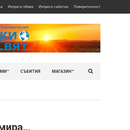
на
Изпрати обява
Изпрати събитие
Поверителност
ЛМИ
СЪБИТИЯ
МАГАЗИН
умира…