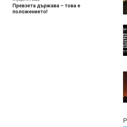
Н
Превзета държава – това е
положението!
Р