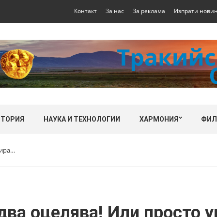
Контакт
За нас
За реклама
Изпрати нови
СТОРИЯ
НАУКА И ТЕХНОЛОГИИ
ХАРМОНИЯ
ФИ
мира…
едва оцелява! Или просто 