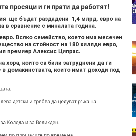
те просяци и ги прати да работят!
я ще бъдат раздадени 1,4 млрд. евро на
ка в сравнение с миналата година.
евро. Всяко семейство, което има месечен
ущество на стойност на 180 хиляди евро,
ия премиер Алексис Ципрас.
а хора, които са били затруднени да ги
е в домакинствата, които имат доходи под
цата.
лева детски и трябва да целуват ръка на
за Коледа и за Великден.
езем по площадите по време на