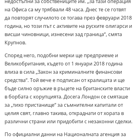
недостъпни за собствениците им. „За тази операция
на Офиса са му трябвали 48 часа. Днес те се готвят
да повторят случилото се тогава през февруари 2018
година, но този път с активите на руските олигарси и
висши чиновници, изнесени зад граница“, смята
Крупнов.
Според него, подобни мерки ще предприеме и
Великобритания, където от 1 януари 2018 година
влиза в сила „Закон за криминалните финансови
средства“. Той вече е подписан от кралицата и ще
бъде силно оръжие в ръцете на британските власти
в борбата с корупцията. Досега Лондон се смяташе
за „тихо пристанище“ за съмнителни капитали от
целия свят, главно такива, откраднати от хората в
различни страни или придобити с незаконни сделки.
По официални данни на Националната агенция за