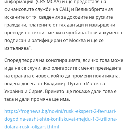
информация (CRS MCAA) и ще предоставя на
финансовите служби на САЩ и Великобритания
исканите от тя сведения за доходите на руските
граждани, платените от тях данъци и извършени
преводи по техни сметки в чужбина.Този документ е
подписан и ратифициран от Москва и ще се
изпълнява“.
Според теория на конспирацията, всичко това може
и да не се случи, ако олигарсите сменят президента
на страната с човек, който да промени политиката,
водена досега от Владимир Путин в Източна
Украйна и Сирия. Времето ще покаже дали това е
така и дали промяна ще има.
https://frognews.bg/novini/ruski-ekspert-2-fevruari-
dogodina-sasht-shte-konfiskuvat-mejdu-1-3-triliona-
dolara-ruski-oligarsi.html