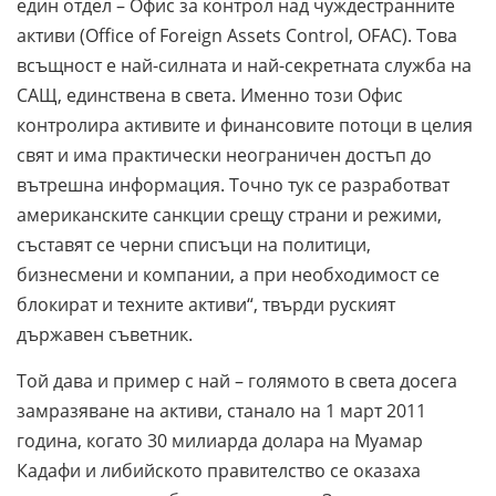
един отдел – Офис за контрол над чуждестранните
активи (Office of Foreign Assets Control, OFAC). Това
всъщност е най-силната и най-секретната служба на
САЩ, единствена в света. Именно този Офис
контролира активите и финансовите потоци в целия
свят и има практически неограничен достъп до
вътрешна информация. Точно тук се разработват
американските санкции срещу страни и режими,
съставят се черни списъци на политици,
бизнесмени и компании, а при необходимост се
блокират и техните активи“, твърди руският
държавен съветник.
Той дава и пример с най – голямото в света досега
замразяване на активи, станало на 1 март 2011
година, когато 30 милиарда долара на Муамар
Кадафи и либийското правителство се оказаха