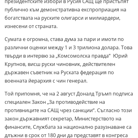
президентските избори в Русия САЩ ще пристъпят
публично към демонстративна експроприация на
богатствата на руските олигарси и милиардери,
изнесени от страната.
Сумата е огромна, става дума за пари и имоти по
различни оценки между 1 и 3 трилиона долара. Това
твърди в интервю за „Комсомолска правда“ Юрий
Крупнов, висш руски чиновник, действителен
държавен съветник на Руската федерация по
военната йерархия с чин генерал.
Той припомня, че на 2 август Доналд Тръмп подписа
специален Закон „За противодействие на
противниците на САЩ чрез санкции“. Съгласно този
закон държавният секретар, Министерството на
финансите, Службата за национално разузнаване са
длъжни в срок от 180 дни да представят в конгреса