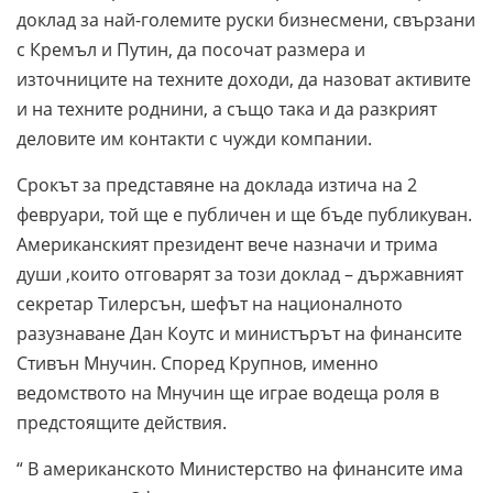
доклад за най-големите руски бизнесмени, свързани
с Кремъл и Путин, да посочат размера и
източниците на техните доходи, да назоват активите
и на техните роднини, а също така и да разкрият
деловите им контакти с чужди компании.
Срокът за представяне на доклада изтича на 2
февруари, той ще е публичен и ще бъде публикуван.
Американският президент вече назначи и трима
души ,които отговарят за този доклад – държавният
секретар Тилерсън, шефът на националното
разузнаване Дан Коутс и министърът на финансите
Стивън Мнучин. Според Крупнов, именно
ведомството на Мнучин ще играе водеща роля в
предстоящите действия.
“ В американското Министерство на финансите има