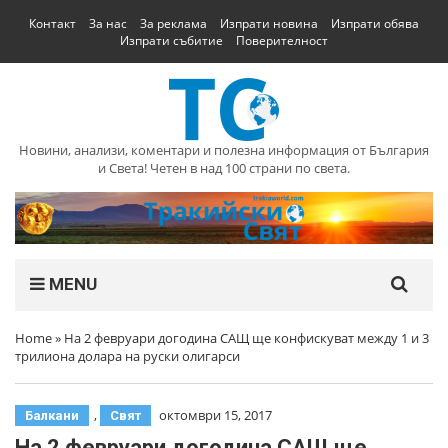
Контакт
За нас
За реклама
Изпрати новина
Изпрати обява
Изпрати събитие
Поверителност
Новини, анализи, коментари и полезна информация от България
и Света! Четен в над 100 страни по света.
MENU
Home
»
На 2 февруари догодина САЩ ще конфискуват между 1 и 3
трилиона долара на руски олигарси
,
октомври 15, 2017
Балкани
Свят
На 2 февруари догодина САЩ ще