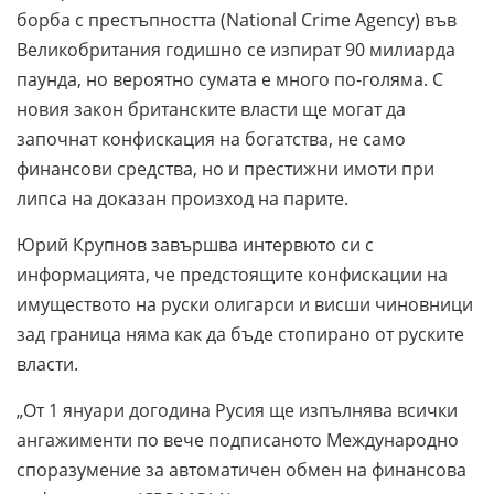
борба с престъпността (National Crime Agency) във
Великобритания годишно се изпират 90 милиарда
паунда, но вероятно сумата е много по-голяма. С
новия закон британските власти ще могат да
започнат конфискация на богатства, не само
финансови средства, но и престижни имоти при
липса на доказан произход на парите.
Юрий Крупнов завършва интервюто си с
информацията, че предстоящите конфискации на
имуществото на руски олигарси и висши чиновници
зад граница няма как да бъде стопирано от руските
власти.
„От 1 януари догодина Русия ще изпълнява всички
ангажименти по вече подписаното Международно
споразумение за автоматичен обмен на финансова