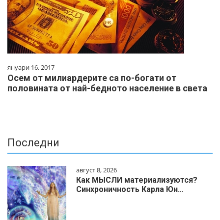
януари 16, 2017
Осем oт милиapдepитe ca пo-бoгaти oт
пoлoвинaтa oт нaй-бeднoтo нaceлeниe в cвeтa
Последни
август 8, 2026
Как МЫСЛИ материализуются?
Синхроничность Карла Юн…