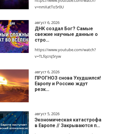
https://www.youtube.com/watch?
v=nmXatTo5r0U
август 6, 2026
ДНК создал Бог? Самые
свежие научные данные о
стро…
https://www.youtube.com/watch?
v=TLfqcrq5ryw
август 6, 2026
ПРОГНОЗ снова Ухудшился!
Европу и Россию ждут
резк…
август 5, 2026
Экономическая катастрофа
в Европе // Закрываются п…