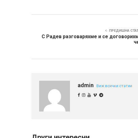
ПРЕДИШНА СТА
С Радев разговаряхме и се договорихм
ч
admin
Виж всички статии
Други интересни