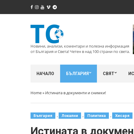
Новини, анализи, коментари и полезна информация
от България и Света! Четен в над 100 страни по света.
НАЧАЛО
БЪЛГАРИЯ
СВЯТ
И
Home
»
Истината в документи и снимки!
,
,
,
България
Локални
Политика
Хисаря
Истината в докумен