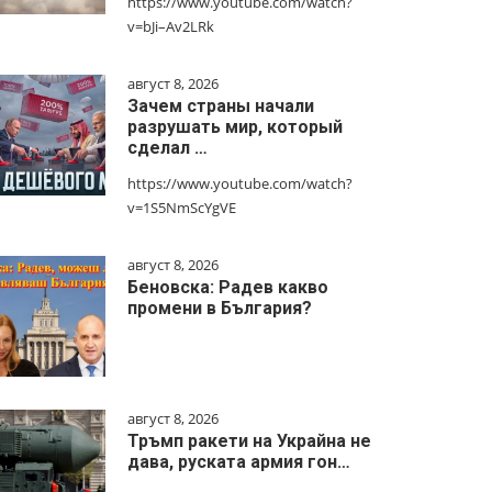
https://www.youtube.com/watch?
v=bJi–Av2LRk
август 8, 2026
Зачем страны начали
разрушать мир, который
сделал …
https://www.youtube.com/watch?
v=1S5NmScYgVE
август 8, 2026
Беновска: Радев какво
промени в България?
август 8, 2026
Тръмп ракети на Украйна не
дава, руската армия гон…