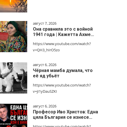
август 7, 2026
Она сравнила это с войной
1941 года | Кажетта Ахме…
https://www.youtube.com/watch?
v=QH3_hIrO5zo
август 6, 2026
Чёрная мамба думала, что
её яд убьёт
https://www.youtube.com/watch?
v=jI1yDauSZKI
август 6, 2026
Професор Иво Христов: Една
цяла България се изнесе…
https://www.youtube.com/watch?