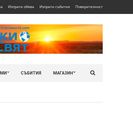
на
Изпрати обява
Изпрати събитие
Поверителност
ЛМИ
СЪБИТИЯ
МАГАЗИН