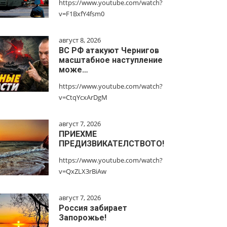
https://www.youtube.com/watch?
v=F1BxfY4fsm0
август 8, 2026
ВС РФ атакуют Чернигов
масштабное наступление
може…
https://www.youtube.com/watch?
v=CtqYcxArDgM
август 7, 2026
ПРИЕХМЕ
ПРЕДИЗВИКАТЕЛСТВОТО!
https://www.youtube.com/watch?
v=QxZLX3rBiAw
август 7, 2026
Россия забирает
Запорожье!