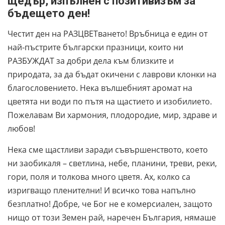
щедър, изпълнен с позитивизъм за
бъдещето ден!
Честит ден на РАЗЦВЕТването! Връбница е един от
най-пъстрите български празници, които ни
РАЗБУЖДАТ за добри дела към близките и
природата, за да бъдат окичени с лаврови клонки на
благословението. Нека вълшебният аромат на
цветята ни води по пътя на щастието и изобилието.
Пожелавам Ви хармония, плодородие, мир, здраве и
любов!
Нека сме щастливи заради съвършенството, което
ни заобикаля – светлина, небе, планини, треви, реки,
гори, поля и толкова много цветя. Ах, колко са
изригващо пленителни! И всичко това напълно
безплатно! Добре, че Бог не е комерсиален, защото
нищо от този Земен рай, наречен България, нямаше