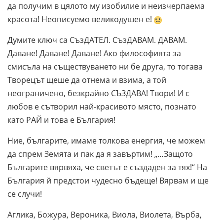
да получим в цялото му изобилие и неизчерпаема
красота! Неописуемо великодушен е!
Думите ключ са СъзДАТЕЛ. СъзДАВАМ. ДАВАМ.
Даване! Даване! Даване! Ако философията за
смисъла на съществуването ни бе друга, то тогава
Творецът щеше да отнема и взима, а той
неограничено, безкрайно СЪЗДАВА! Твори! И с
любов е сътворил най-красивото място, познато
като РАЙ и това е България!
Ние, българите, имаме толкова енергия, че можем
да спрем Земята и пак да я завъртим! „…Защото
Българите вярвяха, че светът е създаден за тях!“ На
България й предстои чудесно бъдеще! Вярвам и ще
се случи!
Аглика, Божура, Вероника, Виола, Виолета, Върба,