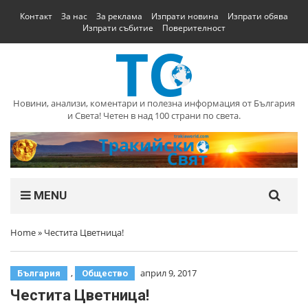
Контакт
За нас
За реклама
Изпрати новина
Изпрати обява
Изпрати събитие
Поверителност
Новини, анализи, коментари и полезна информация от България
и Света! Четен в над 100 страни по света.
MENU
Home
»
Честита Цветница!
,
април 9, 2017
България
Общество
Честита Цветница!