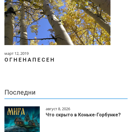
март 12, 2019
О Г Н Е Н А П Е С Е Н
Последни
август 8, 2026
Что скрыто в Коньке-Горбунке?