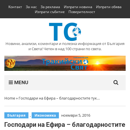
Контакт
За нас
За реклама
Изпрати новина
Изпрати обява
Изпрати събитие
Поверителност
Новини, анализи, коментари и полезна информация от България
и Света! Четен в над 100 страни по света.
MENU
Home
»
Господари на Ефира – благодарностите тук…
,
ноември 5, 2016
България
Икономика
Господари на Ефира – благодарностите