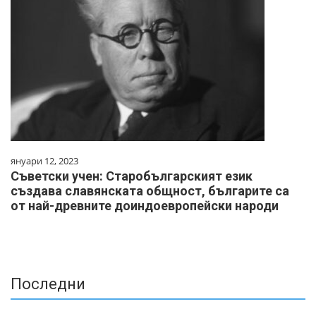
януари 12, 2023
Съветски учен: Старобългарският език
създава славянската общност, българите са
от най-древните доиндоевропейски народи
Последни