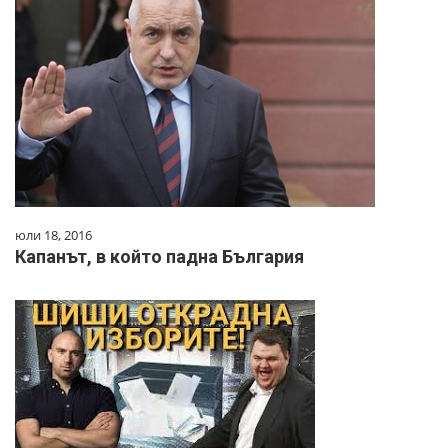
юли 18, 2016
Капанът, в който падна България