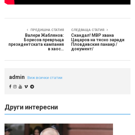
ПРЕДИШНА СТАТИЯ
СЛЕДВАЩА СТАТИЯ
Валери Жаблянов:
Скандал! МВР хвана
Борисов превръща
Цацаров на тясно заради
президентската кампания
Пловдивския панаир /
в хаос…
документ/
admin
Виж всички статии
Други интересни