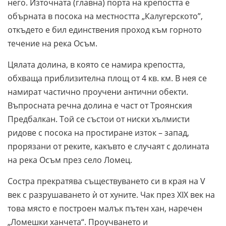
него. Източната (главна) порта на крепостта е
обърната в посока на местността „Калугерското”,
откъдето е бил единствения проход към горното
течение на река Осъм.
Цялата долина, в която се намира крепостта,
обхваща приблизителна площ от 4 кв. км. В нея се
намират частично проучени антични обекти.
Въпросната речна долина е част от Троянския
Предбалкан. Той се състои от ниски хълмисти
ридове с посока на простиране изток – запад,
прорязани от реките, какъвто е случаят с долината
на река Осъм през село Ломец.
Состра прекратява съществуването си в края на V
век с разрушаването ѝ от хуните. Чак през XIX век на
това място е построен малък пътен хан, наречен
„Ломешки ханчета“. Проучването и