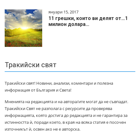
януари 15, 2017
11 грешки, които ви делят от…1
милиoн дoлapa…
Тракийски свят
Тракийски свят! Новини, анализи, коментари и полезна
информация от България и Света!
Мненията на редакцията и на автора/ите могат да не съвпадат.
Тракийски Свят не разполага с ресурсите да проверява
информацията, която достига до редакцията и не гарантира за
истинността ѝ, поради което, в края на всяка статия е посочен
източникът ѝ, освен ако не е авторска.