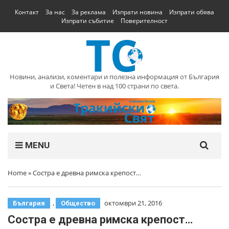
Контакт
За нас
За реклама
Изпрати новина
Изпрати обява
Изпрати събитие
Поверителност
Новини, анализи, коментари и полезна информация от България
и Света! Четен в над 100 страни по света.
MENU
Home
»
Состра е древна римска крепост…
,
октомври 21, 2016
България
Общество
Состра е древна римска крепост…