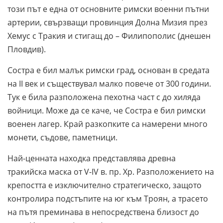
този път е една от основните римски военни пътни
артерии, свързващи провинция Долна Мизия през
Хемус с Тракия и стигащ до – Филипополис (днешен
Пловдив).
Состра е бил малък римски град, основан в средата
на II век и съществувал малко повече от 300 години.
Тук е била разположена пехотна част с до хиляда
войници. Може да се каче, че Состра е бил римски
военен лагер. Край разкопките са намерени много
монети, съдове, паметници.
Най-ценната находка представлява древна
тракийска маска от V-IV в. пр. Хр. Разположението на
крепостта е изключително стратегическо, защото
контролира подстъпите на юг към Троян, а трасето
на пътя преминава в непосредствена близост до