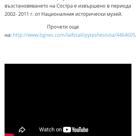
възстановяването на Состра е извършено в периода
2002- 2011 г. от Националния исторически музей.
Прочети още
на:
http://www.bgnes.com/laifstail/pyteshestviia/4464605