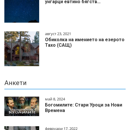
унгарци евтино бягств…
август 23, 2021
Обиколка на имението на езерото
Тахо (САЩ)
Анкети
май 8, 2024
Богомилите: Стари Уроци за Нови
Времена
февруари 17, 2022