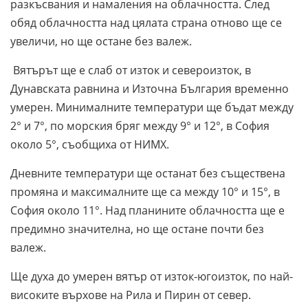
разкъсвания и намаления на облачността. След
обяд облачността над цялата страна отново ще се
увеличи, но ще остане без валеж.
Вятърът ще е слаб от изток и североизток, в
Дунавската равнина и Източна България временно
умерен. Минималните температури ще бъдат между
2° и 7°, по морския бряг между 9° и 12°, в София
около 5°, съобщиха от НИМХ.
Дневните температури ще останат без съществена
промяна и максималните ще са между 10° и 15°, в
София около 11°. Над планините облачността ще е
предимно значителна, но ще остане почти без
валеж.
Ще духа до умерен вятър от изток-югоизток, по най-
високите върхове на Рила и Пирин от север.