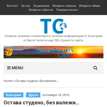
Контакт
За нас
За реклама
Изпрати новина
Изпрати обява
Изпрати събитие
Поверителност
Новини, анализи, коментари и полезна информация от България
и Света! Четен в над 100 страни по света.
MENU
Home
»
Остава студено, без валежи…
,
октомври 18, 2016
България
Други
Остава студено, без валежи…