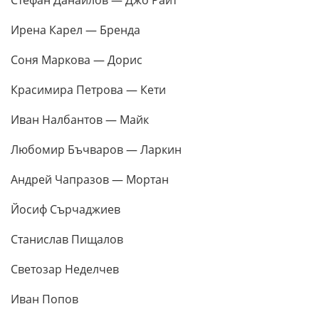
Стефан Данаилов — Джо Райт
Ирена Карел — Бренда
Соня Маркова — Дорис
Красимира Петрова — Кети
Иван Налбантов — Майк
Любомир Бъчваров — Ларкин
Андрей Чапразов — Мортан
Йосиф Сърчаджиев
Станислав Пищалов
Светозар Неделчев
Иван Попов