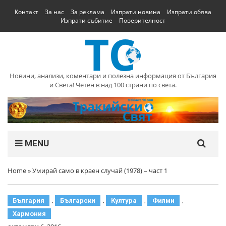
Контакт
За нас
За реклама
Изпрати новина
Изпрати обява
Изпрати събитие
Поверителност
Новини, анализи, коментари и полезна информация от България
и Света! Четен в над 100 страни по света.
MENU
Home
»
Умирай само в краен случай (1978) – част 1
,
,
,
,
България
Български
Култура
Филми
Хармония