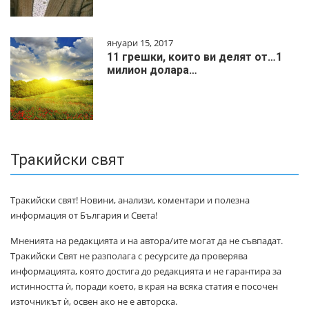
януари 15, 2017
11 грешки, които ви делят от…1
милиoн дoлapa…
Тракийски свят
Тракийски свят! Новини, анализи, коментари и полезна
информация от България и Света!
Мненията на редакцията и на автора/ите могат да не съвпадат.
Тракийски Свят не разполага с ресурсите да проверява
информацията, която достига до редакцията и не гарантира за
истинността ѝ, поради което, в края на всяка статия е посочен
източникът ѝ, освен ако не е авторска.