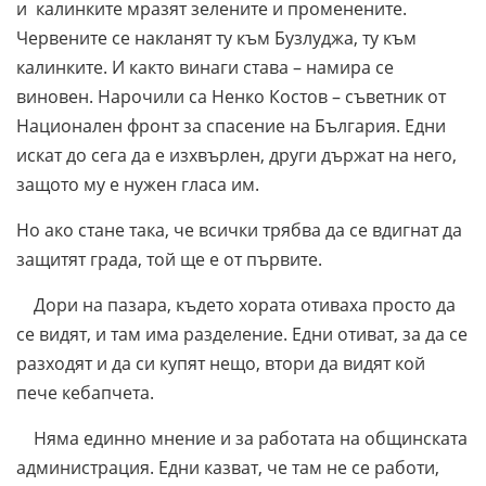
и калинките мразят зелените и променените.
Червените се накланят ту към Бузлуджа, ту към
калинките. И както винаги става – намира се
виновен. Нарочили са Ненко Костов – съветник от
Национален фронт за спасение на България. Едни
искат до сега да е изхвърлен, други държат на него,
защото му е нужен гласа им.
Но ако стане така, че всички трябва да се вдигнат да
защитят града, той ще е от първите.
Дори на пазара, където хората отиваха просто да
се видят, и там има разделение. Едни отиват, за да се
разходят и да си купят нещо, втори да видят кой
пече кебапчета.
Няма единно мнение и за работата на общинската
администрация. Едни казват, че там не се работи,