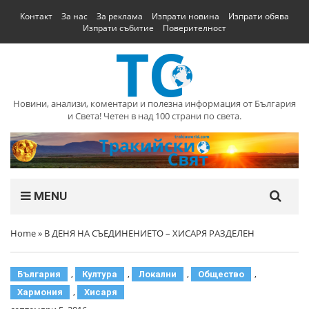
Контакт
За нас
За реклама
Изпрати новина
Изпрати обява
Изпрати събитие
Поверителност
Новини, анализи, коментари и полезна информация от България
и Света! Четен в над 100 страни по света.
MENU
Home
»
В ДЕНЯ НА СЪЕДИНЕНИЕТО – ХИСАРЯ РАЗДЕЛЕН
,
,
,
,
България
Култура
Локални
Общество
,
Хармония
Хисаря