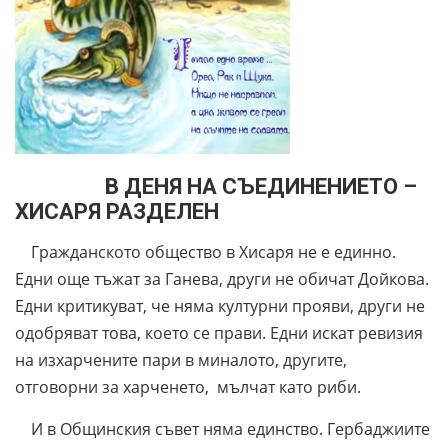
В ДЕНЯ НА СЪЕДИНЕНИЕТО –
ХИСАРЯ РАЗДЕЛЕН
Гражданското общество в Хисаря не е единно.
Едни още тъжат за Ганева, други не обичат Дойкова.
Едни критикуват, че няма културни прояви, други не
одобряват това, което се прави. Едни искат ревизия
на изхарчените пари в миналото, другите,
отговорни за харченето, мълчат като риби.
И в Общинския съвет няма единство. Гербаджиите