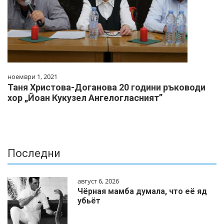
ноември 1, 2021
Таня Христова-Доганова 20 години ръководи
хор „Йоан Кукузел Ангелогласният”
Последни
август 6, 2026
Чёрная мамба думала, что её яд
убьёт