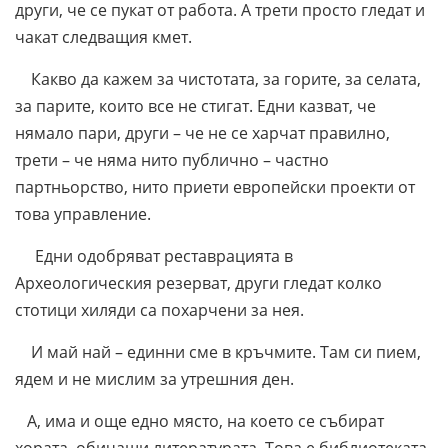
други, че се пукат от работа. А трети просто гледат и
чакат следващия кмет.
Какво да кажем за чистотата, за горите, за селата,
за парите, които все не стигат. Едни казват, че
нямало пари, други – че не се харчат правилно,
трети – че няма нито публично – частно
партньорство, нито приети европейски проекти от
това управление.
Едни одобряват реставрацията в
Археологическия резерват, други гледат колко
стотици хиляди са похарчени за нея.
И май най – единни сме в кръчмите. Там си пием,
ядем и не мислим за утрешния ден.
А, има и още едно място, на което се събират