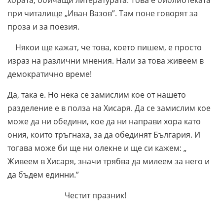
хората, обичащи литературата. Това е библиотеката
при читалище „Иван Вазов”. Там поне говорят за
проза и за поезия.
Някои ще кажат, че това, което пишем, е просто
израз на различни мнения. Нали за това живеем в
демократично време!
Да, така е. Но нека се замислим кое от нашето
разделение е в полза на Хисаря. Да се замислим кое
може да ни обедини, кое да ни направи хора като
ония, които тръгнаха, за да обединят България. И
тогава може би ще ни олекне и ще си кажем: „
Живеем в Хисаря, значи трябва да милеем за него и
да бъдем единни.”
Честит празник!