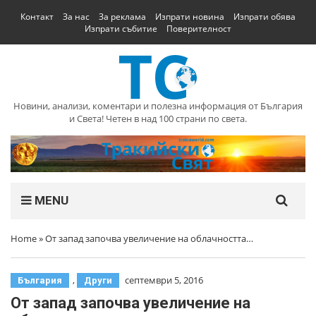
Контакт
За нас
За реклама
Изпрати новина
Изпрати обява
Изпрати събитие
Поверителност
Новини, анализи, коментари и полезна информация от България
и Света! Четен в над 100 страни по света.
MENU
Home
»
От запад започва увеличение на облачността…
,
септември 5, 2016
България
Други
От запад започва увеличение на