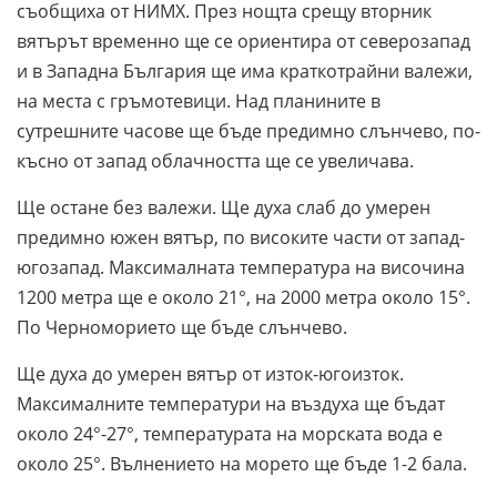
съобщиха от НИМХ. През нощта срещу вторник
вятърът временно ще се ориентира от северозапад
и в Западна България ще има краткотрайни валежи,
на места с гръмотевици. Над планините в
сутрешните часове ще бъде предимно слънчево, по-
късно от запад облачността ще се увеличава.
Ще остане без валежи. Ще духа слаб до умерен
предимно южен вятър, по високите части от запад-
югозапад. Максималната температура на височина
1200 метра ще е около 21°, на 2000 метра около 15°.
По Черноморието ще бъде слънчево.
Ще духа до умерен вятър от изток-югоизток.
Максималните температури на въздуха ще бъдат
около 24°-27°, температурата на морската вода е
около 25°. Вълнението на морето ще бъде 1-2 бала.