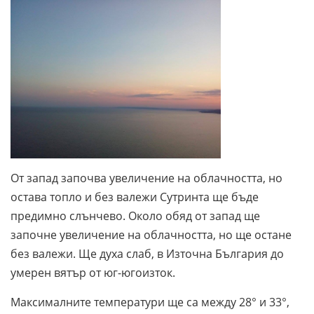
От запад започва увеличение на облачността, но
остава топло и без валежи Сутринта ще бъде
предимно слънчево. Около обяд от запад ще
започне увеличение на облачността, но ще остане
без валежи. Ще духа слаб, в Източна България до
умерен вятър от юг-югоизток.
Максималните температури ще са между 28° и 33°,