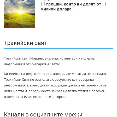
11 грешки, които ви делят от…1
милиoн дoлapa…
Тракийски свят
Тракийски свят! Новини, анализи, коментари и полезна
информация от България и Света!
Мненията на редакцията и на автора/ите могат да не съвпадат.
Тракийски Свят не разполага с ресурсите да проверява
информацията, която достига до редакцията и не гарантира за
истинността ѝ, поради което, в края на всяка статия е посочен
източникът ѝ, освен ако не е авторска.
Канали в социалните мрежи