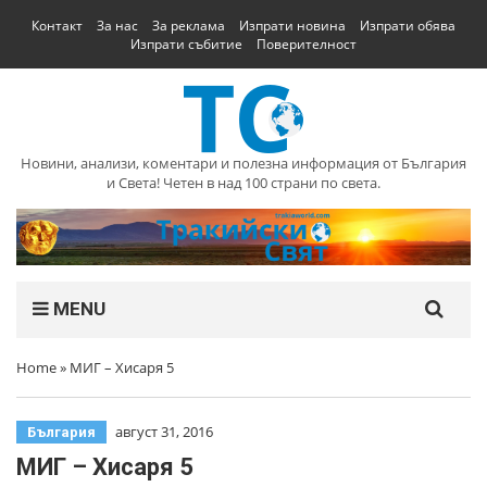
Контакт
За нас
За реклама
Изпрати новина
Изпрати обява
Изпрати събитие
Поверителност
Новини, анализи, коментари и полезна информация от България
и Света! Четен в над 100 страни по света.
MENU
Home
»
МИГ – Хисаря 5
август 31, 2016
България
МИГ – Хисаря 5