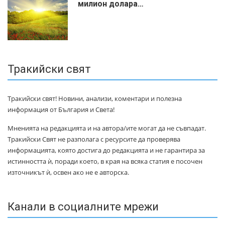
милиoн дoлapa…
Тракийски свят
Тракийски свят! Новини, анализи, коментари и полезна
информация от България и Света!
Мненията на редакцията и на автора/ите могат да не съвпадат.
Тракийски Свят не разполага с ресурсите да проверява
информацията, която достига до редакцията и не гарантира за
истинността ѝ, поради което, в края на всяка статия е посочен
източникът ѝ, освен ако не е авторска.
Канали в социалните мрежи