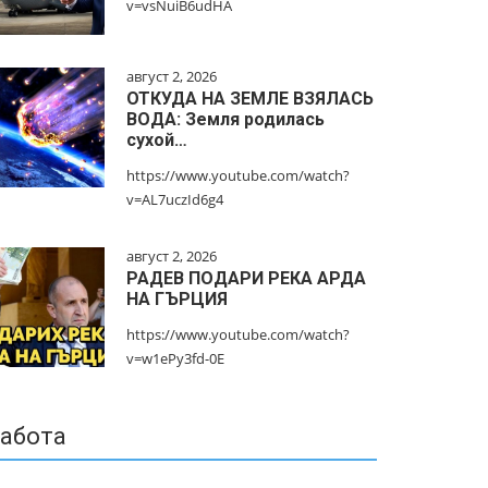
v=vsNuiB6udHA
август 2, 2026
ОТКУДА НА ЗЕМЛЕ ВЗЯЛАСЬ
ВОДА: Земля родилась
сухой…
https://www.youtube.com/watch?
v=AL7uczId6g4
август 2, 2026
РАДЕВ ПОДАРИ РЕКА АРДА
НА ГЪРЦИЯ
https://www.youtube.com/watch?
v=w1ePy3fd-0E
абота