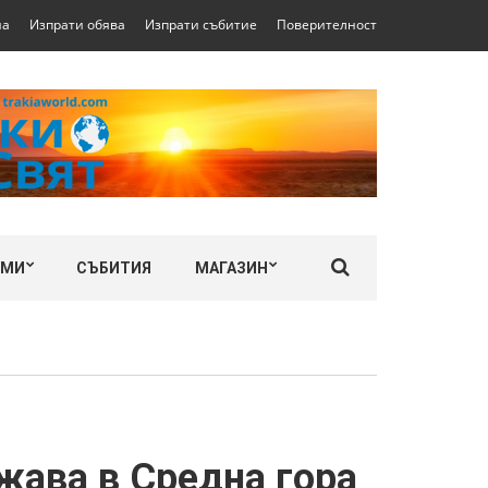
на
Изпрати обява
Изпрати събитие
Поверителност
ЛМИ
СЪБИТИЯ
МАГАЗИН
жава в Средна гора