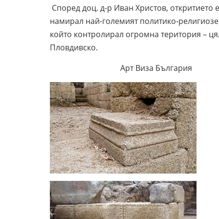
Според доц. д-р Иван Христов, откритието е
намирал най-големият политико-религиозен
който контролирал огромна територия – цял
Пловдивско.
Арт Виза България