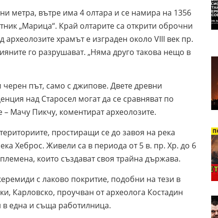
ни метра, вътре има 4 олтара и се намира на 1356
ник „Марица“. Край олтарите са открити оброчни
 археолозите храмът е изграден около VIII век пр.
стияните го разрушават. „Няма друго такова нещо в
м черен път, само с джипове. Двете древни
енция над Старосел могат да се сравняват по
е – Мачу Пикчу, коментират археолозите.
териториите, простиращи се до завоя на река
ка Хеброс. Живели са в периода от 5 в. пр. Хр. до 6
ки племена, които създават своя трайна държава.
керемиди с лаково покритие, подобни на тези в
ски, Карловско, проучван от археолога Костадин
и в една и съща работилница.