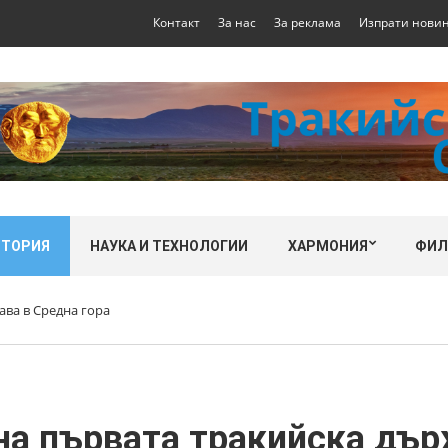
Контакт
За нас
За реклама
Изпрати нови
СТОРИЯ
НАУКА И ТЕХНОЛОГИИ
ХАРМОНИЯ
ФИ
ава в Средна гора
на първата тракийска дър