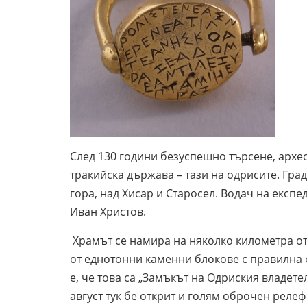
След 130 години безуспешно търсене, архе
тракийска държава – тази на одрисите. Гра
гора, над Хисар и Старосел. Водач на експ
Иван Христов.
Храмът се намира на няколко километра от
от еднотонни каменни блокове с правилна
е, че това са „Замъкът на Одриския владете
август тук бе открит и голям оброчен релеф