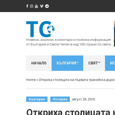
Новини, анализи, коментари и полезна информация
от България и Света! Четен в над 100 страни по света.
НАЧАЛО
БЪЛГАРИЯ
СВЯТ
И
Home
»
Откриха столицата на първата тракийска държ
,
август 26, 2016
България
История
Откриха столицата 