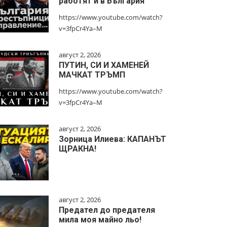
работят и в България
https://www.youtube.com/watch?
v=3fpCr4Ya–M
август 2, 2026
ПУТИН, СИ И ХАМЕНЕЙ
МАЧКАТ ТРЪМП
https://www.youtube.com/watch?
v=3fpCr4Ya–M
август 2, 2026
Зорница Илиева: КАПАНЪТ
ЩРАКНА!
август 2, 2026
Предател до предателя
мила моя майно льо!