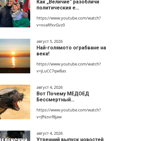
Как „Величие“ разобличи
политическия е…
https://www.youtube.com/watch?
v=xvaRfxvGvz0
август 5, 2026
Най-голямото ограбване на
века!
https://www.youtube.com/watch?
v=jLuCC7qwBas
август 4, 2026
Вот Почему МЕДОЕД
Бессмертный…
https://www.youtube.com/watch?
v=JfNzvrf8jaw
август 4, 2026
Утренний выпуск новостей