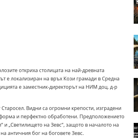
олозите откриха столицата на най-древната
дът е локализиран на връх Кози грамади в Средна
едицията е заместник-директорът на НИМ доц. д-р
 Старосел. Видни са огромни крепости, изградени
 форма и перфектно обработени. Предположението
л“ и „Светилището на Зевс“, защото в началото на
 на античния бог на боговете Зевс.