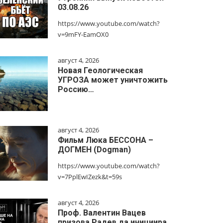
03.08.26
https://www.youtube.com/watch?
v=9mFY-EamOX0
август 4, 2026
Новая Геологическая
УГРОЗА может уничтожить
Россию…
август 4, 2026
Фильм Люка БЕССОНА –
ДОГМЕН (Dogman)
https://www.youtube.com/watch?
v=7PplEwIZezk&t=59s
август 4, 2026
Проф. Валентин Вацев
призова Радев да инициира