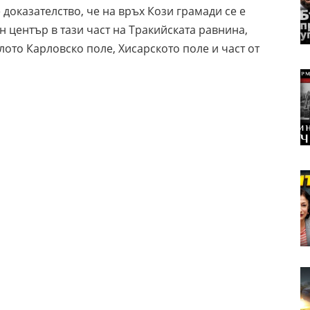
 доказателство, че на връх Кози грамади се е
 център в тази част на Тракийската равнина,
ото Карловско поле, Хисарското поле и част от