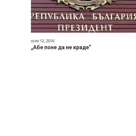
юли 12, 2016
„Абе поне да не краде“