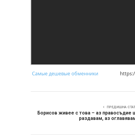
Самые дешевые обменники
https://www
ПРЕДИШНА СТА
Борисов живее с това – аз правосъдие 
раздавам, аз оглавява