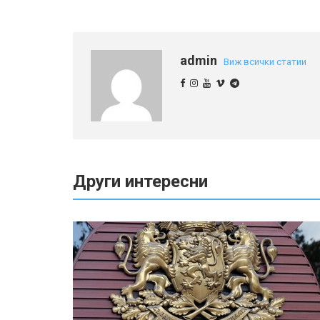
admin
Виж всички статии
Други интересни