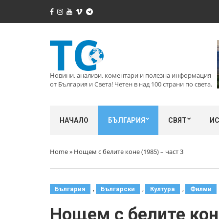
Новини, анализи, коментари и полезна информация
от България и Света! Четен в над 100 страни по света.
НАЧАЛО
БЪЛГАРИЯ
СВЯТ
И
Home
»
Нощем с белите коне (1985) – част 3
,
,
,
България
Български
Култура
Филми
Нощем с белите коне