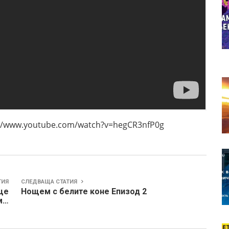
.youtube.com/watch?v=hegCR3nfP0g
ТИЯ
СЛЕДВАЩА СТАТИЯ
ще
Нощем с белите коне Епизод 2
м…