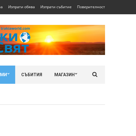
на
Изпрати обява
Изпрати събитие
Поверителност
ЛМИ
СЪБИТИЯ
МАГАЗИН