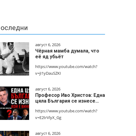
оследни
август 6, 2026
Чёрная мамба думала, что
её яд убьёт
https://www.youtube.com/watch?
v=jI1yDauSZKI
август 6, 2026
Професор Иво Христов: Една
цяла България се изнесе…
https://www.youtube.com/watch?
v=E2trVlyX_Gg
август 6, 2026