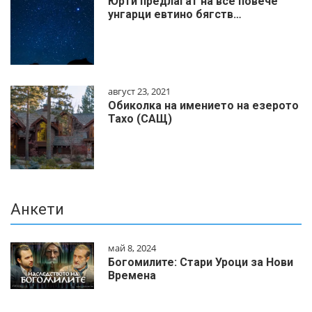
Юрти предлагат на все повече
унгарци евтино бягств…
август 23, 2021
Обиколка на имението на езерото
Тахо (САЩ)
Анкети
май 8, 2024
Богомилите: Стари Уроци за Нови
Времена