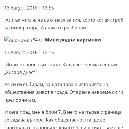
13 Август, 2016 | 13:55
Аз пък мисля, че се отнася за тия, които копаят гроб
на императора. Аз така го разбирам.
#4 от
Мили родни картинки
13 Август, 2016 | 14:15
Имам въпрос към сайта. Защо вече няма вестник
„Хисаря днес”?
Аз си ги събирам, защото това е историята на
обществения живот в града. От време навреме си ги
препрочитам.
И сега пред мен е брой 7. В него на първа страница
се задава въпрос: Как обществеността ще се
запознава с въпросите, които Общинският съвет ще