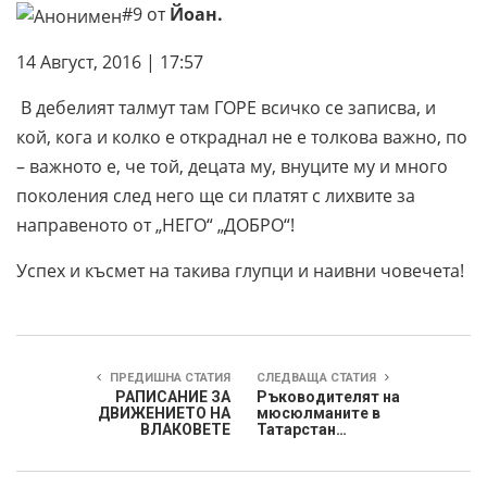
#9 от
Йоан.
14 Август, 2016 | 17:57
В дебелият талмут там ГОРЕ всичко се записва, и
кой, кога и колко е откраднал не е толкова важно, по
– важното е, че той, децата му, внуците му и много
поколения след него ще си платят с лихвите за
направеното от „НЕГО“ „ДОБРО“!
Успех и късмет на такива глупци и наивни човечета!
ПРЕДИШНА СТАТИЯ
СЛЕДВАЩА СТАТИЯ
РАПИСАНИЕ ЗА
Ръководителят на
ДВИЖЕНИЕТО НА
мюсюлманите в
ВЛАКОВЕТЕ
Татарстан…