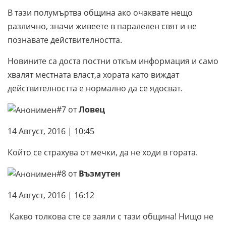
В тази полумъртва община ако очаквате нещо
различно, значи живеете в паралелен свят и не
познавате действителността.
Новините са доста постни откъм информация и само
хвалят местната власт,а хората като виждат
действителността е нормално да се ядосват.
#7 от
Ловец
14 Август, 2016 | 10:45
Който се страхува от мечки, да не ходи в гората.
#8 от
Възмутен
14 Август, 2016 | 16:12
Какво толкова сте се заяли с тази община! Нищо не