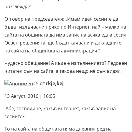
разглежда?
Отговор на председателя: „Имам идея сесиите да
бъдат излъчвани пряко по Интернет, най – малко на
сайта на общината да има запис на всяка една сесия.
Освен решенията, ще бъдат качвани и докладните
на сайта на общинската администрация.”
Чудесно обещание! А къде е изпълнението? Редовен
читател съм на сайта, а такова нещо не съм видял.
#5 от
rkje,kej
13 Август, 2016 | 16:05
Абе, господине, какъв интернет, какъв запис на
сесиите?
То на сайта на общината няма дневния ред на