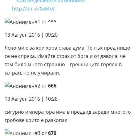
Самые дешевые обменники
http://sh.st/XxMkV
#1 от
^^^
13 Август, 2016 | 09:20
Ясно ми е за кои хора става дума. Те пък пред нищо
се не спряха. Имайте страх от бога и от дявола, че
там било много страшно – грешниците горяли в
катран, но не умирали.
#2 от
666
13 Август, 2016 | 10:28
сигурно императора има в предвид заради многото
гробове които е разкопал
#3 от
670