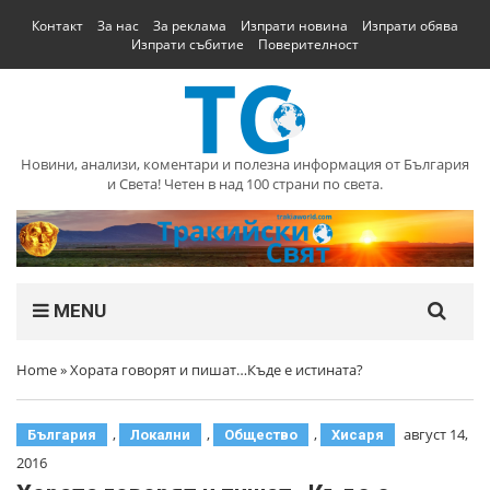
Контакт
За нас
За реклама
Изпрати новина
Изпрати обява
Изпрати събитие
Поверителност
Новини, анализи, коментари и полезна информация от България
и Света! Четен в над 100 страни по света.
MENU
Home
»
Хората говорят и пишат…Къде е истината?
,
,
,
август 14,
България
Локални
Общество
Хисаря
2016