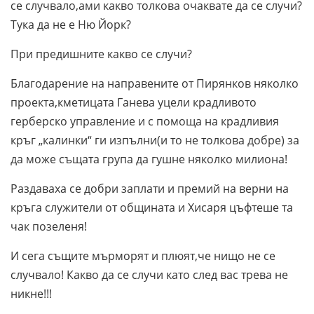
се случвало,ами какво толкова очаквате да се случи?
Тука да не е Ню Йорк?
При предишните какво се случи?
Благодарение на направените от Пирянков няколко
проекта,кметицата Ганева уцели крадливото
герберско управление и с помоща на крадливия
кръг „калинки“ ги изпълни(и то не толкова добре) за
да може същата група да гушне няколко милиона!
Раздаваха се добри заплати и премий на верни на
кръга служители от общината и Хисаря цъфтеше та
чак позеленя!
И сега същите мърморят и плюят,че нищо не се
случвало! Какво да се случи като след вас трева не
никне!!!