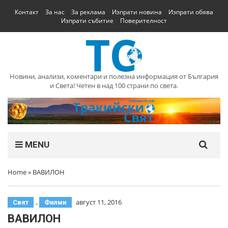
Контакт
За нас
За реклама
Изпрати новина
Изпрати обява
Изпрати събитие
Поверителност
Новини, анализи, коментари и полезна информация от България
и Света! Четен в над 100 страни по света.
MENU
Home
»
ВАВИЛОН
,
август 11, 2016
Свят
Филми
ВАВИЛОН