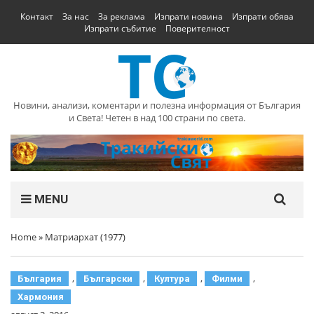
Контакт
За нас
За реклама
Изпрати новина
Изпрати обява
Изпрати събитие
Поверителност
Новини, анализи, коментари и полезна информация от България
и Света! Четен в над 100 страни по света.
MENU
Home
»
Матриархат (1977)
,
,
,
,
България
Български
Култура
Филми
Хармония