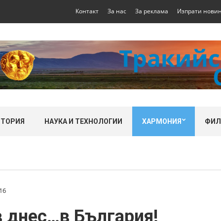
Контакт
За нас
За реклама
Изпрати нови
СТОРИЯ
НАУКА И ТЕХНОЛОГИИ
ХАРМОНИЯ
ФИ
16
 днес…в България!