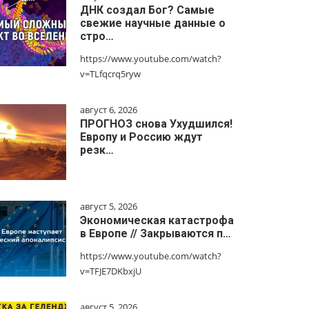
ДНК создал Бог? Самые
свежие научные данные о
стро…
https://www.youtube.com/watch?
v=TLfqcrq5ryw
август 6, 2026
ПРОГНОЗ снова Ухудшился!
Европу и Россию ждут
резк…
август 5, 2026
Экономическая катастрофа
в Европе // Закрываются п…
https://www.youtube.com/watch?
v=TFJE7DKbxjU
август 5, 2026