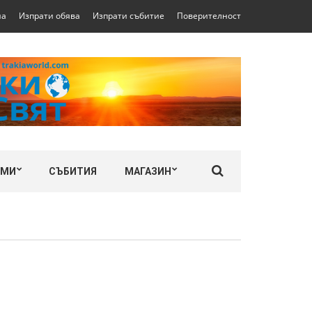
на
Изпрати обява
Изпрати събитие
Поверителност
ЛМИ
СЪБИТИЯ
МАГАЗИН