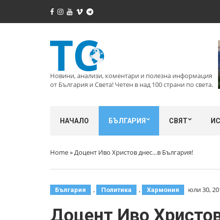
Новини, анализи, коментари и полезна информация
от България и Света! Четен в над 100 страни по света.
НАЧАЛО
БЪЛГАРИЯ
СВЯТ
И
Home
»
Доцент Иво Христов днес…в България!
,
,
юли 30, 20
България
Политика
Хармония
Доцент Иво Христов