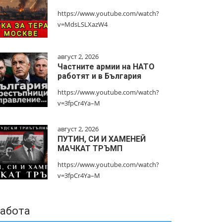
https://www.youtube.com/watch?
v=MdsLSLXazW4
август 2, 2026
Частните армии на НАТО
работят и в България
https://www.youtube.com/watch?
v=3fpCr4Ya–M
август 2, 2026
ПУТИН, СИ И ХАМЕНЕЙ
МАЧКАТ ТРЪМП
https://www.youtube.com/watch?
v=3fpCr4Ya–M
абота