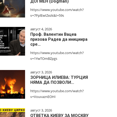
ДОГМЕН (Dogman)
https://www.youtube.com/watch?
v=7PplEwIZezk&t=59s
август 4, 2026
Проф. Валентин Вацев
призова Радев да инициира
сре…
https://www.youtube.com/watch?
v=1YwTOmBZpgs
август 3, 2026
ЗОРНИЦА ИЛИЕВА: ТУРЦИЯ
НЯМА ДА ПОЗВОЛИ…
https://www.youtube.com/watch?
v=VouvaznEOHI
август 3, 2026
ОТВЕТКА КИЕВУ ЗА МОСКВУ