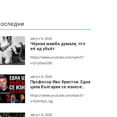
оследни
август 6, 2026
Чёрная мамба думала, что
её яд убьёт
https://www.youtube.com/watch?
v=jI1yDauSZKI
август 6, 2026
Професор Иво Христов: Една
цяла България се изнесе…
https://www.youtube.com/watch?
v=E2trVlyX_Gg
август 6, 2026