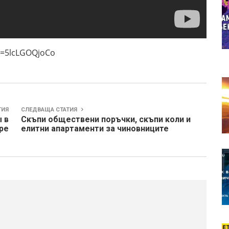
5lcLGOQjoCo
ТИЯ
СЛЕДВАЩА СТАТИЯ
 в
Скъпи обществени поръчки, скъпи коли и
ре
елитни апартаменти за чиновниците