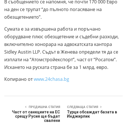
В съобщението се напомня, че почти 170 000 Евро
на ден се трупат “до пълното погасяване на
обезщетението”.
Сумата е за извършена работа и поръчано
оборудване плюс обезщетение и съдебни разходи,
включително хонорара на адвокатската кантора
Sidley Austin LLP. Съдът в Женева определи тя да се
изплати на “Атомстройекспорт”, част от “Росатом”.
Искането на руската страна бе за 1 млрд. евро.
Копирано от
www.24chasa.bg
ПРЕДИШНА СТАТИЯ
СЛЕДВАЩА СТАТИЯ
Част от санкциите на ЕС
Турци обсаждат базата в
срещу Русия ще бъдат
Инджирлик
свалени