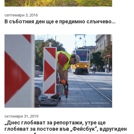
септември 3, 2016
В съботния ден ще е предимно слънчево…
октомври 31, 2019
„Днес глобяват за репортажи, утре ще
глобяват за постове във „Фейсбук“, вдругиден