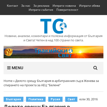
Контакт
За нас
За реклама
Изпрати новина
Изпрати обява
Изпрати събитие
Поверителност
Новини, анализи, коментари и полезна информация от България
и Света! Четен в над 100 страни по света.
MENU
Home
»
Делото срещу България в арбитражния съд в Женева за
спирането на проекта за АЕЦ “Белене”
,
,
,
юли 30, 2016
България
Политика
Русия
Свят
Делото срещу България в