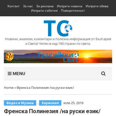
Контакт
За нас
За реклама
Изпрати новина
Изпрати обява
Изпрати събитие
Поверителност
Новини, анализи, коментари и полезна информация от България
и Света! Четен в над 100 страни по света.
MENU
Home
»
Френска Полинезия /на руски език/
,
юли 25, 2016
Видео и Музика
Хармония
Френска Полинезия /на руски език/