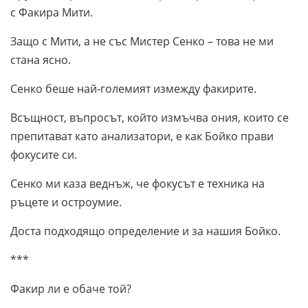
с Факира Мити.
Защо с Мити, а не със Мистер Сенко – това не ми
стана ясно.
Сенко беше най-големият измежду факирите.
Всъщност, въпросът, който измъчва ония, които се
препитават като анализатори, е как Бойко прави
фокусите си.
Сенко ми каза веднъж, че фокусът е техника на
ръцете и остроумие.
Доста подходящо определение и за нашия Бойко.
***
Факир ли е обаче той?