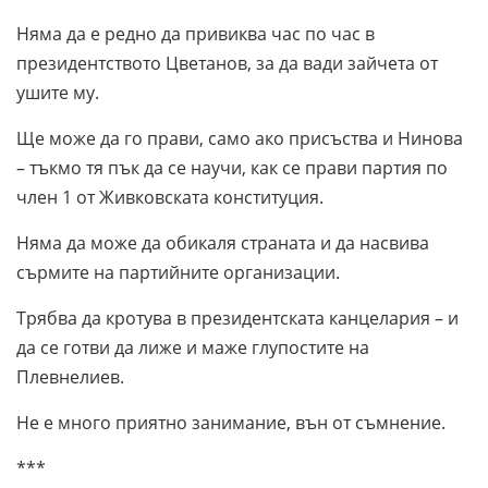
Няма да е редно да привиква час по час в
президентството Цветанов, за да вади зайчета от
ушите му.
Ще може да го прави, само ако присъства и Нинова
– тъкмо тя пък да се научи, как се прави партия по
член 1 от Живковската конституция.
Няма да може да обикаля страната и да насвива
сърмите на партийните организации.
Трябва да кротува в президентската канцелария – и
да се готви да лиже и маже глупостите на
Плевнелиев.
Не е много приятно занимание, вън от съмнение.
***