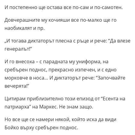
И постепенно ще остава все по-сам и по-самотен.
Довчерашните му кочияши все по-малко ще го
наобикалят и пр.
„И тогава диктаторът плесна с ръце и рече: “Да влезе
генералът!”
И го внесоха – с парадната му униформа, на
сребърен поднос, прекрасно изпечен, и с едно
морковче в носа… И диктаторът рече: “Започвайте
вечерята!”
Цитирам приблизително този епизод от “Есента на
патриарха” на Маркес. Не знам защо.
Но все ще се намери някой, който иска да види
Бойко върху сребърен поднос.