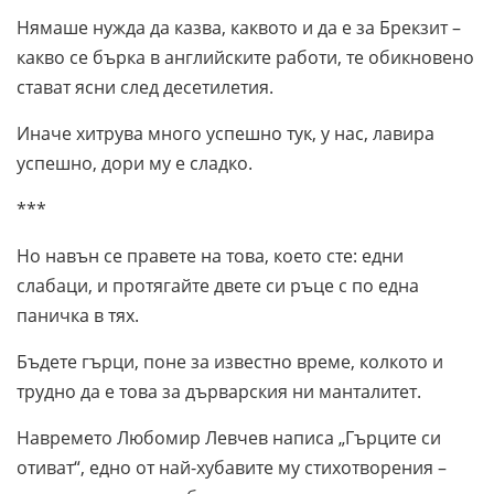
Нямаше нужда да казва, каквото и да е за Брекзит –
какво се бърка в английските работи, те обикновено
стават ясни след десетилетия.
Иначе хитрува много успешно тук, у нас, лавира
успешно, дори му е сладко.
***
Но навън се правете на това, което сте: едни
слабаци, и протягайте двете си ръце с по една
паничка в тях.
Бъдете гърци, поне за известно време, колкото и
трудно да е това за дърварския ни манталитет.
Навремето Любомир Левчев написа „Гърците си
отиват“, едно от най-хубавите му стихотворения –