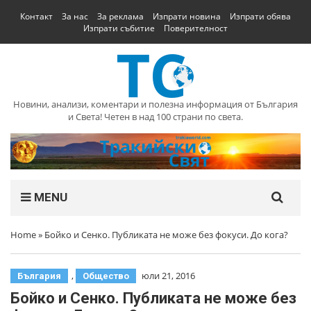
Контакт
За нас
За реклама
Изпрати новина
Изпрати обява
Изпрати събитие
Поверителност
Новини, анализи, коментари и полезна информация от България
и Света! Четен в над 100 страни по света.
MENU
Home
»
Бойко и Сенко. Публиката не може без фокуси. До кога?
,
юли 21, 2016
България
Общество
Бойко и Сенко. Публиката не може без