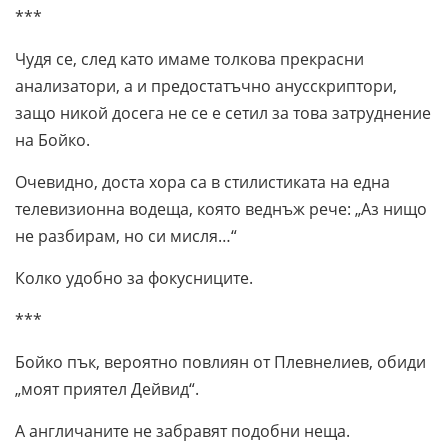
***
Чудя се, след като имаме толкова прекрасни
анализатори, а и предостатъчно анусскриптори,
защо никой досега не се е сетил за това затруднение
на Бойко.
Очевидно, доста хора са в стилистиката на една
телевизионна водеща, която веднъж рече: „Аз нищо
не разбирам, но си мисля…“
Колко удобно за фокусниците.
***
Бойко пък, вероятно повлиян от Плевнелиев, обиди
„моят приятел Дейвид“.
А англичаните не забравят подобни неща.