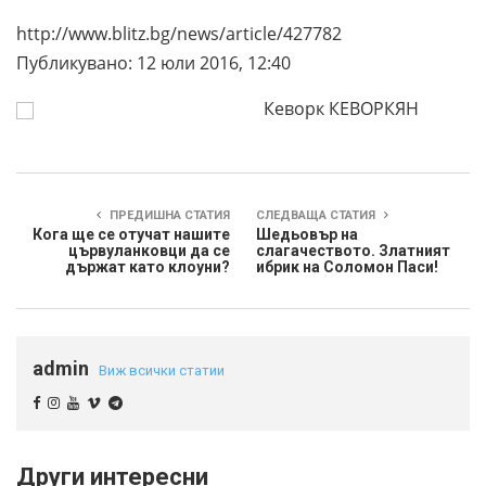
http://www.blitz.bg/news/article/427782
Публикувано: 12 юли 2016, 12:40
Кеворк КЕВОРКЯН
ПРЕДИШНА СТАТИЯ
СЛЕДВАЩА СТАТИЯ
Кога ще се отучат нашите
Шедьовър на
цървуланковци да се
слагачеството. Златният
държат като клоуни?
ибрик на Соломон Паси!
admin
Виж всички статии
Други интересни