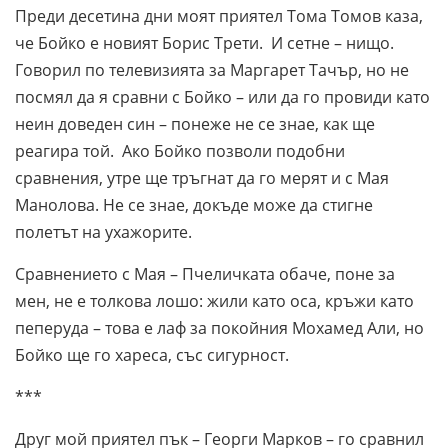
Преди десетина дни моят приятел Тома Томов каза,
че Бойко е новият Борис Трети. И сетне – нищо.
Говорил по телевизията за Маргарет Тачър, но не
посмял да я сравни с Бойко – или да го провиди като
неин доведен син – понеже не се знае, как ще
реагира той. Ако Бойко позволи подобни
сравнения, утре ще тръгнат да го мерят и с Мая
Манолова. Не се знае, докъде може да стигне
полетът на ухажорите.
Сравнението с Мая – Пчеличката обаче, поне за
мен, не е толкова лошо: жили като оса, кръжи като
пеперуда – това е лаф за покойния Мохамед Али, но
Бойко ще го хареса, със сигурност.
***
Друг мой приятел пък – Георги Марков – го сравнил