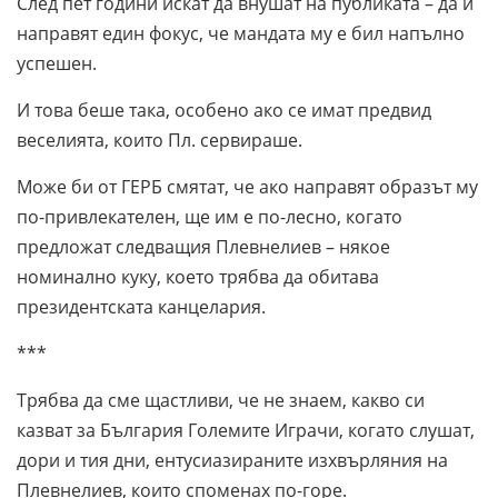
След пет години искат да внушат на публиката – да й
направят един фокус, че мандата му е бил напълно
успешен.
И това беше така, особено ако се имат предвид
веселията, които Пл. сервираше.
Може би от ГЕРБ смятат, че ако направят образът му
по-привлекателен, ще им е по-лесно, когато
предложат следващия Плевнелиев – някое
номинално куку, което трябва да обитава
президентската канцелария.
***
Трябва да сме щастливи, че не знаем, какво си
казват за България Големите Играчи, когато слушат,
дори и тия дни, ентусиазираните изхвърляния на
Плевнелиев, които споменах по-горе.