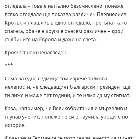
огледала – това е напълно безсмислено, понеже
всяко огледало ще показва различен Плевнелиев.
Кротък и плашлив в едно огледало, прегънат като
спагета, обаче в друго е съвсем различен – крои
съдбините на Европа и даже на света.
Кроячът наш ненагледен!
***
Само за една седмица той изрече толкова
нелепости, че следващият български президент ще
ги лиже и маже пет години, и те няма да му стигнат.
Каза, например, че Великобритания е мързелив и
глупав ученик, понеже не си е научила уроците по
история.
Франция и Германия се потривали, вместо да минат