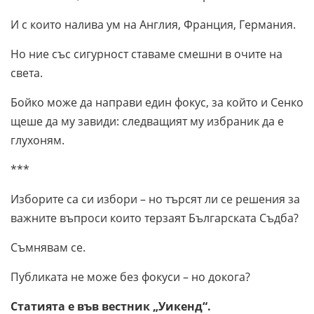
И с които налива ум на Англия, Франция, Германия.
Но ние със сигурност ставаме смешни в очите на
света.
Бойко може да направи един фокус, за който и Сенко
щеше да му завиди: следващият му избраник да е
глухоням.
***
Изборите са си избори – но търсят ли се решения за
важните въпроси които терзаят Българската Съдба?
Съмнявам се.
Публиката не може без фокуси – но докога?
Статията е във вестник „Уикенд“.