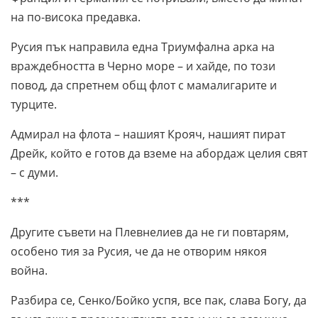
на по-висока предавка.
Русия пък направила една Триумфална арка на
враждебността в Черно море – и хайде, по този
повод, да спретнем общ флот с мамалигарите и
турците.
Адмирал на флота – нашият Крояч, нашият пират
Дрейк, който е готов да вземе на абордаж целия свят
– с думи.
***
Другите съвети на Плевнелиев да не ги повтарям,
особено тия за Русия, че да не отворим някоя
война.
Разбира се, Сенко/Бойко успя, все пак, слава Богу, да