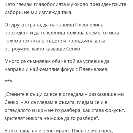
Като гледам главоболията му около президентските
избори, не ми изглежда така.
От друга страна, да направиш Плевнелиев
президент и да го крепиш толкова време, се иска
голяма техника в ръцете и порядъчна доза
остроумие, както казваше Сенко.
Много се съмнявам обаче той да успееше да
направи и най-семплия фокус с Плевнелиев.
***
„Стените в къщи са все в огледала – разказваше ми
Сенко. – Аз се гледам в ръката, гледам се и в
огледалото и щом не го разбера, как става фокусът,
зрителят никога не може да го разбере“.
Бойко едва ли е репетирал с Плевнелиев пред