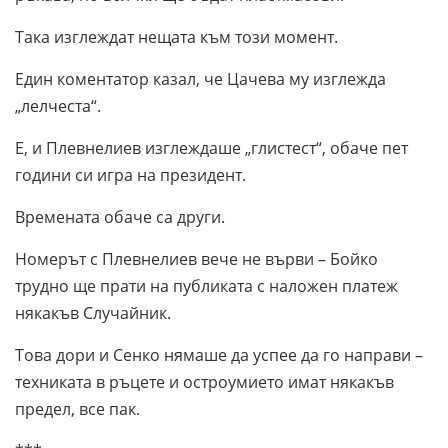
Така изглеждат нещата към този момент.
Един коментатор казал, че Цачева му изглежда
„лелчеста“.
Е, и Плевнелиев изглеждаше „глистест“, обаче пет
години си игра на президент.
Времената обаче са други.
Номерът с Плевнелиев вече не върви – Бойко
трудно ще прати на публиката с наложен платеж
някакъв Случайник.
Това дори и Сенко нямаше да успее да го направи –
техниката в ръцете и остроумието имат някакъв
предел, все пак.