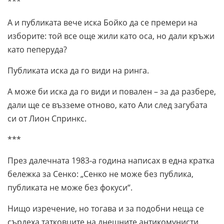
***
А и публиката вече иска Бойко да се премери на
изборите: той все още жили като оса, но дали кръжи
като пеперуда?
Публиката иска да го види на ринга.
А може би иска да го види и повален – за да разбере,
дали ще се възземе отново, като Али след загубата
си от Лион Спринкс.
***
През далечната 1983-а година написах в една кратка
бележка за Сенко: „Сенко не може без публика,
публиката не може без фокуси“.
Нищо изречение, но тогава и за подобни неща се
сърдеха татковците на днешните антикомунисти.