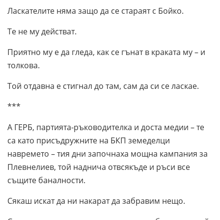
Ласкателите няма защо да се стараят с Бойко.
Те не му действат.
Приятно му е да гледа, как се гънат в краката му – и
толкова.
Той отдавна е стигнал до там, сам да си се ласкае.
***
А ГЕРБ, партията-ръководителка и доста медии – те
са като присъдружните на БКП земеделци
навремето – тия дни започнаха мощна кампания за
Плевнелиев, той наднича отвсякъде и ръси все
същите баналности.
Сякаш искат да ни накарат да забравим нещо.