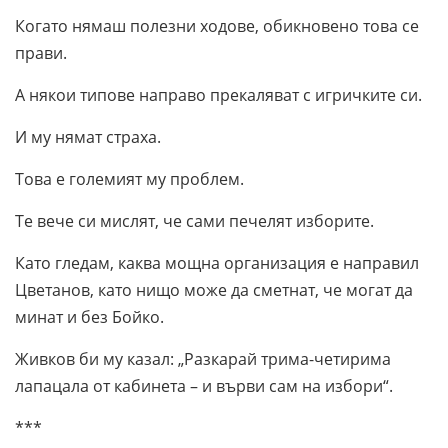
Когато нямаш полезни ходове, обикновено това се
прави.
А някои типове направо прекаляват с игричките си.
И му нямат страха.
Това е големият му проблем.
Те вече си мислят, че сами печелят изборите.
Като гледам, каква мощна организация е направил
Цветанов, като нищо може да сметнат, че могат да
минат и без Бойко.
Живков би му казал: „Разкарай трима-четирима
лапацала от кабинета – и върви сам на избори“.
***