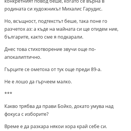
конкретният повод беше, когато се върна в
родината си художникът Михалис Гарудис.
Но, всъщност, подтекстът беше, така поне го
разчетох аз: а къде на майната си ще отидем ние,
българите, както сме я подкарали.
Днес това стихотворение звучи още по-
апокалиптично.
Гърците се ометоха от тук още преди 89-а.
Не е лошо да гърчеем малко.
***
Какво трябва да прави Бойко, докато умува над
фокуса с изборите?
Време е да разкара някои хора край себе си.