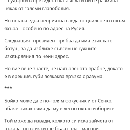
го удържи в президентската ясла и ни се размина
някак от големи главоболия.
Но остана една неприятна следа от цвиленето откъм
яхъра – особено по адрес на Русия.
Следващият президент трябва да има език като
ботуш, за да изближе съвсем ненужните
изхвърляния по неин адрес.
Но вие вече знаете, че надървеното врабче, докато
е в ерекция, губи всякаква връзка с разума.
***
Бойко може да е по-голям фокусник и от Сенко,
обаче никак няма да му е лесно около изборите.
Той може да извади, колкото си иска зайчета от
ръкава, но всички ще бъдат пластмасови.