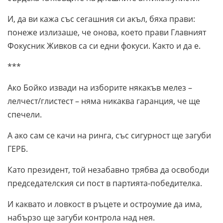
И, да ви кажа със сегашния си акъл, бяха прави:
понеже излизаше, че онова, което прави Главният
Фокусник Живков са си едни фокуси. Както и да е.
***
Ако Бойко извади на изборите някакъв мелез –
лелчест/глистест – няма никаква гаранция, че ще
спечели.
А ако сам се качи на ринга, със сигурност ще загуби
ГЕРБ.
Като президент, той незабавно трябва да освободи
председателския си пост в партията-победителка.
И каквато и ловкост в ръцете и остроумие да има,
набързо ще загуби контрола над нея.