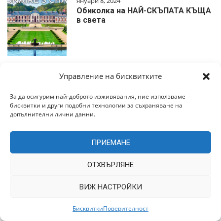
януари 8, 2024
Обиколка на НАЙ-СКЪПАТА КЪЩА
в света
декември 24, 2023
Управление на бисквитките
Inside the MOST EXPENSIVE and
HIGHEST Penthouse In…
За да осигурим най-доброто изживявания, ние използваме
бисквитки и други подобни технологии за съхраняване на
допълнителни лични данни.
ПРИЕМАНЕ
октомври 27, 2022
Юрти предлагат на все повече
ОТХВЪРЛЯНЕ
унгарци евтино бягств…
ВИЖ НАСТРОЙКИ
Бисквитки
Поверителност