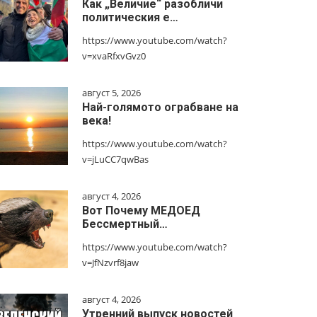
Как „Величие“ разобличи
политическия е…
https://www.youtube.com/watch?
v=xvaRfxvGvz0
август 5, 2026
Най-голямото ограбване на
века!
https://www.youtube.com/watch?
v=jLuCC7qwBas
август 4, 2026
Вот Почему МЕДОЕД
Бессмертный…
https://www.youtube.com/watch?
v=JfNzvrf8jaw
август 4, 2026
Утренний выпуск новостей