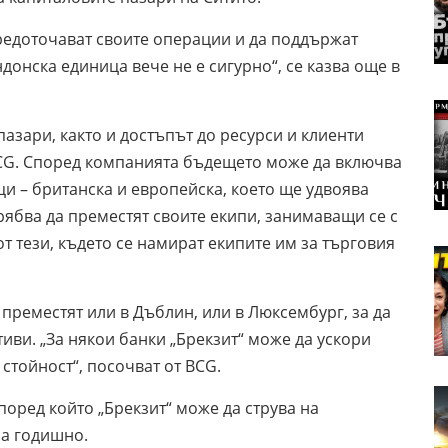
редоточават своите операции и да поддържат
онска единица вече не е сигурно“, се казва още в
азари, както и достъпът до ресурси и клиенти
BCG. Според компанията бъдещето може да включва
и – британска и европейска, което ще удвоява
рябва да преместят своите екипи, занимаващи се с
 тези, където се намират екипите им за търговия
преместят или в Дъблин, или в Люксембург, за да
тиви. „За някои банки „Брекзит“ може да ускори
 стойност“, посочват от BCG.
поред който „Брекзит“ може да струва на
ра годишно.