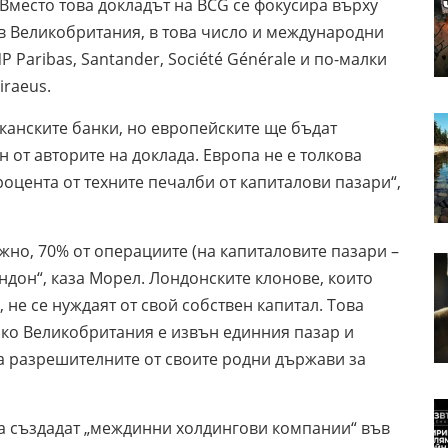
Вместо това докладът на BCG се фокусира върху
ъв Великобритания, в това число и международни
 Paribas, Santander, Société Générale и по-малки
iraeus.
канските банки, но европейските ще бъдат
 от авторите на доклада. Европа не е толкова
роцента от техните печалби от капиталови пазари“,
жно, 70% от операциите (на капиталовите пазари –
Лондон“, каза Морел. Лондонските клонове, които
 не се нуждаят от свой собствен капитал. Това
ако Великобритания е извън единния пазар и
на разрешителните от своите родни държави за
да създадат „междинни холдингови компании“ във