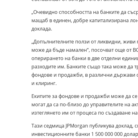
„Очевидно способността на банките да със
мащаб в единен, добре капитализирана лонд
доклада.
„Допълнителните ползи от ликвидни, живи п
може да бъде намален“, посочват още от 
оперирането на банки в две отделни единиц
разходите им. Банките също така може да т
фондове и продажби, в различни държави от
и клиринг.
Екипите за фондове и продажби може да се 
могат да са по-близо до управителите на ак
изтеглянето им от процеса по създаване на
Тази седмица JPMorgan публикува доклад, с
инвестиционните банки 1 500 000 000 дола