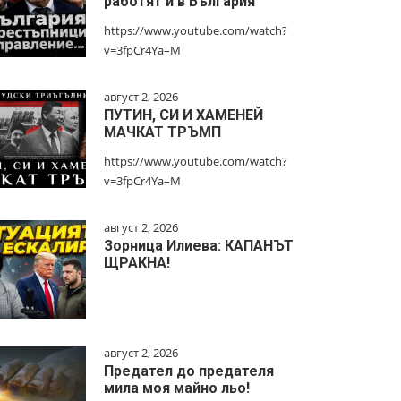
работят и в България
https://www.youtube.com/watch?
v=3fpCr4Ya–M
август 2, 2026
ПУТИН, СИ И ХАМЕНЕЙ
МАЧКАТ ТРЪМП
https://www.youtube.com/watch?
v=3fpCr4Ya–M
август 2, 2026
Зорница Илиева: КАПАНЪТ
ЩРАКНА!
август 2, 2026
Предател до предателя
мила моя майно льо!