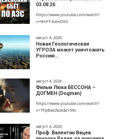
03.08.26
https://www.youtube.com/watch?
v=9mFY-EamOX0
август 4, 2026
Новая Геологическая
УГРОЗА может уничтожить
Россию…
август 4, 2026
Фильм Люка БЕССОНА –
ДОГМЕН (Dogman)
https://www.youtube.com/watch?
v=7PplEwIZezk&t=59s
август 4, 2026
Проф. Валентин Вацев
призова Радев да инициира