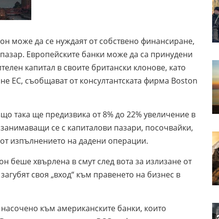
он може да се нуждаят от собствено финансиране,
пазар. Европейските банки може да са принудени
ителен капитал в своите британски клонове, като
сне ЕС, съобщават от консултантската фирма Boston
ъщо така ще предизвика от 8% до 22% увеличение в
 занимаващи се с капиталови пазари, посочвайки,
 от изпълнението на дадени операции.
н беше хвърлена в смут след вота за излизане от
 загубят своя „вход“ към правенето на бизнес в
 насочено към американските банки, които