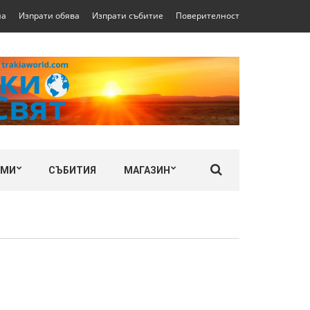
на
Изпрати обява
Изпрати събитие
Поверителност
ЛМИ
СЪБИТИЯ
МАГАЗИН