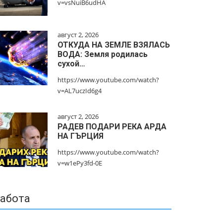
v=vsNuiB6udHA
август 2, 2026
ОТКУДА НА ЗЕМЛЕ ВЗЯЛАСЬ
ВОДА: Земля родилась
сухой…
https://www.youtube.com/watch?
v=AL7uczId6g4
август 2, 2026
РАДЕВ ПОДАРИ РЕКА АРДА
НА ГЪРЦИЯ
https://www.youtube.com/watch?
v=w1ePy3fd-0E
абота