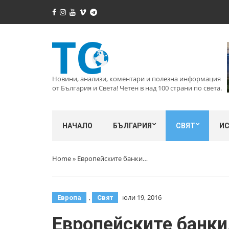
Новини, анализи, коментари и полезна информация
от България и Света! Четен в над 100 страни по света.
НАЧАЛО
БЪЛГАРИЯ
СВЯТ
И
Home
»
Европейските банки…
,
юли 19, 2016
Европа
Свят
Европейските банк