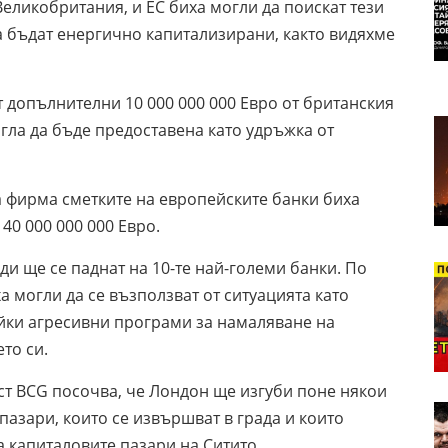
Великобритания, и ЕС биха могли да поискат тези
а бъдат енергично капитализирани, както видяхме
 допълнителни 10 000 000 000 Евро от британския
огла да бъде предоставена като удръжка от
а фирма сметките на европейските банки биха
 40 000 000 000 Евро.
ди ще се паднат на 10-те най-големи банки. По
 могли да се възползват от ситуацията като
йки агресивни програми за намаляване на
ето си.
т BCG посочва, че Лондон ще изгуби поне някои
пазари, които се извършват в града и които
а капиталовите пазари на Ситито.