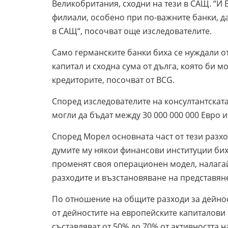
Великобритания, сходни на тези в САЩ. “И 
филиали, особено при по-важните банки, д
в САЩ“, посочват още изследователите.
Само германските банки биха се нуждали от
капитал и сходна сума от дълга, която би м
кредиторите, посочват от BCG.
Според изследователите на консултантскат
могли да бъдат между 30 000 000 000 Евро и
Според Морел основната част от тези разхо
думите му някои финансови институции биха
променят своя операционен модел, налага
разходите и възстановяване на представян
По отношение на общите разходи за дейнос
от дейностите на европейските капиталови 
съставляват от 50% до 70% от активността н