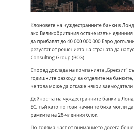
Клоновете на чуждестранните банки в Лонд
ако Великобритания остане извън единния 
да прибавят до 40 000 000 000 Евро допълн
резултат от решението на страната да напу
Consulting Group (BCG).
Според доклада на компанията „Брекзит“ с
годишните разходи за отделите на банките,
че това може да откаже някои заемодатели
Дейността на чуждестранните банки в Лондо
ЕС, тъй като по този начин те биха могли да
рамките на 28-членния блок.
По-голяма част от вниманието досега беше