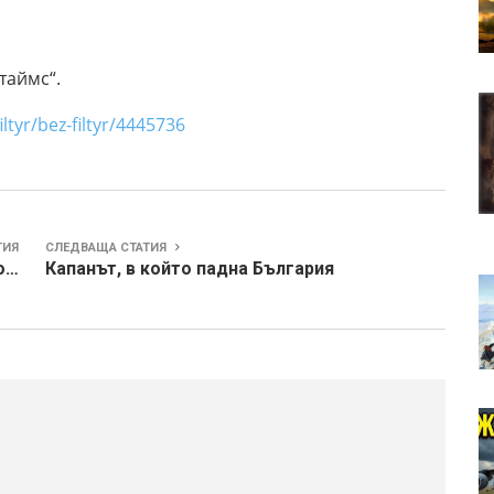
таймс“.
tyr/bez-filtyr/4445736
ТИЯ
СЛЕДВАЩА СТАТИЯ
о…
Капанът, в който падна България