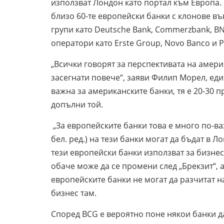
използват Лондон като портал към Европа. 
близо 60-те европейски банки с клонове в
групи като Deutsche Bank, Commerzbank, BNP
оператори като Еrste Group, Novo Banco и P
„Всички говорят за перспективата на амери
засегнати повече“, заяви Филип Морел, един
важна за американските банки, тя е 20-30 п
допълни той.
„За европейските банки това е много по-ва
бел. ред.) на тези банки могат да бъдат в 
тези европейски банки използват за бизнес,
обаче може да се промени след „Брекзит“, 
европейските банки не могат да разчитат 
бизнес там.
Според BCG е вероятно поне някои банки 