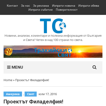
Контакт
За нас
За реклама
Изпрати новина
Изпрати обява
Изпрати събитие
Поверителност
Новини, анализи, коментари и полезна информация от България
и Света! Четен в над 100 страни по света.
MENU
Home
»
Проектът Филаделфия!
,
юли 17, 2016
Америка
Свят
Проектът Филаделфия!