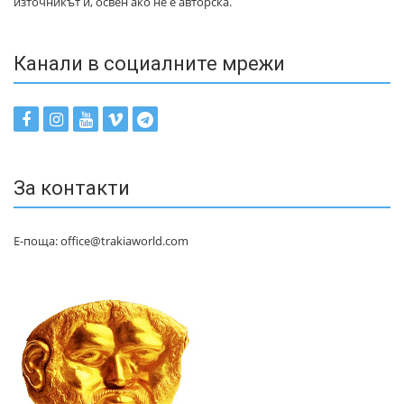
източникът ѝ, освен ако не е авторска.
Канали в социалните мрежи
За контакти
Е-поща: office@trakiaworld.com