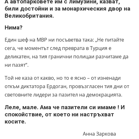
А автопарковете им с лимузини, казват,
били достойни и за монархическия двор на
Великобритания.
Нима?
Един шеф на МВР ни посъветва така: „Не питайте
сега, че моментът след преврата в Турция е
деликатен, на тия гранични полицаи разчитаме да
ни пазят“.
Той не каза от какво, но то е ясно – от изненади
откъм диктатора Ердоган, провъзгласен тия дни от
световните лидери за пазител на демокрацията.
Леле, мале. Ама че пазители си имаме ! И
спокойствие, от което ни настръхват
косите.
Анна Заркова