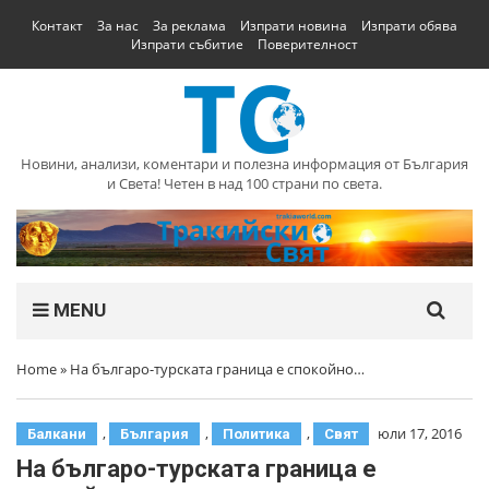
Контакт
За нас
За реклама
Изпрати новина
Изпрати обява
Изпрати събитие
Поверителност
Новини, анализи, коментари и полезна информация от България
и Света! Четен в над 100 страни по света.
MENU
Home
»
На българо-турската граница е спокойно…
,
,
,
юли 17, 2016
Балкани
България
Политика
Свят
На българо-турската граница е