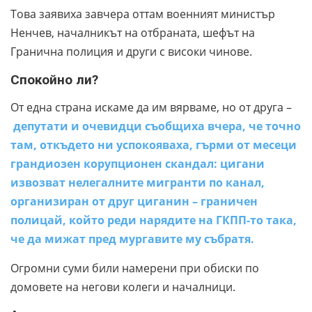
Това заявиха завчера оттам военният министър
Ненчев, началникът на отбраната, шефът на
Гранична полиция и други с високи чинове.
Спокойно ли?
От една страна искаме да им вярваме, но от друга –
депутати и очевидци съобщиха вчера, че точно
там, откъдето ни успокояваха, гърми от месеци
грандиозен корупционен скандал: цигани
извозват нелегалните мигранти по канал,
организиран от друг циганин – граничен
полицай, който реди нарядите на ГКПП-то така,
че да мижат пред мургавите му събратя.
Огромни суми били намерени при обиски по
домовете на негови колеги и началници.