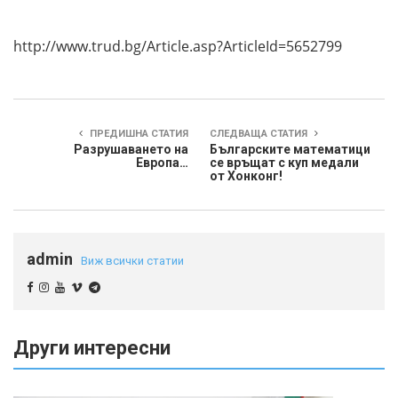
http://www.trud.bg/Article.asp?ArticleId=5652799
ПРЕДИШНА СТАТИЯ
СЛЕДВАЩА СТАТИЯ
Разрушаването на
Българските математици
Европа…
се връщат с куп медали
от Хонконг!
admin
Виж всички статии
Други интересни