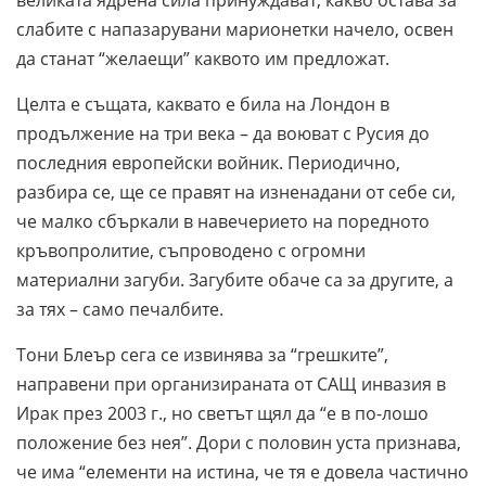
великата ядрена сила принуждават, какво остава за
слабите с напазарувани марионетки начело, освен
да станат “желаещи” каквото им предложат.
Целта е същата, каквато е била на Лондон в
продължение на три века – да воюват с Русия до
последния европейски войник. Периодично,
разбира се, ще се правят на изненадани от себе си,
че малко сбъркали в навечерието на поредното
кръвопролитие, съпроводено с огромни
материални загуби. Загубите обаче са за другите, а
за тях – само печалбите.
Тони Блеър сега се извинява за “грешките”,
направени при организираната от САЩ инвазия в
Ирак през 2003 г., но светът щял да “е в по-лошо
положение без нея”. Дори с половин уста признава,
че има “елементи на истина, че тя е довела частично