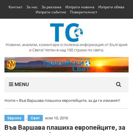
Контакт
За нас
За реклама
Изпрати новина
Изпрати обява
Изпрати събитие
Поверителност
Новини, анализи, коментари и полезна информация от България
и Света! Четен в над 100 страни по света.
MENU
Home
»
Във Варшава плашиха европейците, за да ги измамят!
,
юли 10, 2016
Европа
Свят
Във Варшава плашиха европейците, за