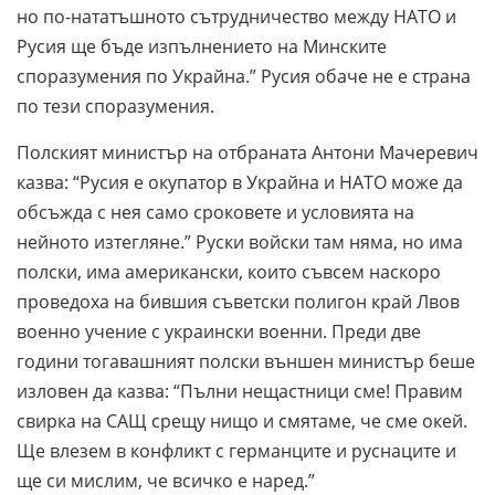
но по-нататъшното сътрудничество между НАТО и
Русия ще бъде изпълнението на Минските
споразумения по Украйна.” Русия обаче не е страна
по тези споразумения.
Полският министър на отбраната Антони Мачеревич
казва: “Русия е окупатор в Украйна и НАТО може да
обсъжда с нея само сроковете и условията на
нейното изтегляне.” Руски войски там няма, но има
полски, има американски, които съвсем наскоро
проведоха на бившия съветски полигон край Лвов
военно учение с украински военни. Преди две
години тогавашният полски външен министър беше
изловен да казва: “Пълни нещастници сме! Правим
свирка на САЩ срещу нищо и смятаме, че сме окей.
Ще влезем в конфликт с германците и руснаците и
ще си мислим, че всичко е наред.”