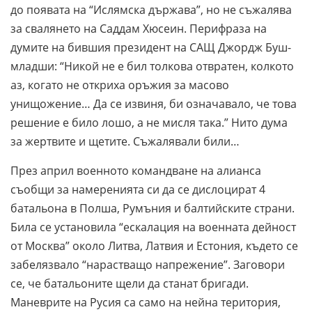
до появата на “Ислямска държава”, но не съжалява
за свалянето на Саддам Хюсеин. Перифраза на
думите на бившия президент на САЩ Джордж Буш-
младши: “Никой не е бил толкова отвратен, колкото
аз, когато не откриха оръжия за масово
унищожение… Да се извиня, би означавало, че това
решение е било лошо, а не мисля така.” Нито дума
за жертвите и щетите. Съжалявали били…
През април военното командване на алианса
съобщи за намеренията си да се дислоцират 4
батальона в Полша, Румъния и балтийските страни.
Била се установила “ескалация на военната дейност
от Москва” около Литва, Латвия и Естония, където се
забелязвало “нарастващо напрежение”. Заговори
се, че батальоните щели да станат бригади.
Маневрите на Русия са само на нейна територия,