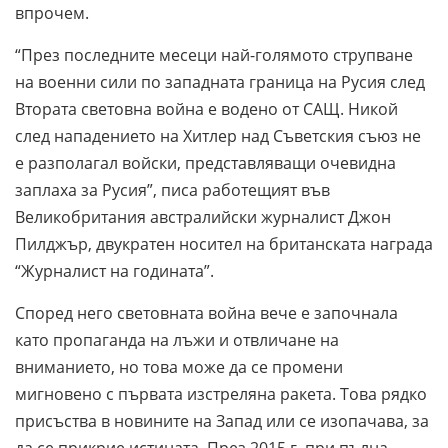
впрочем.
“През последните месеци най-голямото струпване
на военни сили по западната граница на Русия след
Втората световна война е водено от САЩ. Никой
след нападението на Хитлер над Съветския съюз не
е разполагал войски, представляващи очевидна
заплаха за Русия”, писа работещият във
Великобритания австралийски журналист Джон
Пилджър, двукратен носител на британската награда
“Журналист на годината”.
Според него световната война вече е започнала
като пропаганда на лъжи и отвличане на
вниманието, но това може да се промени
мигновено с първата изстреляна ракета. Това рядко
присъства в новините на Запад или се изопачава, за