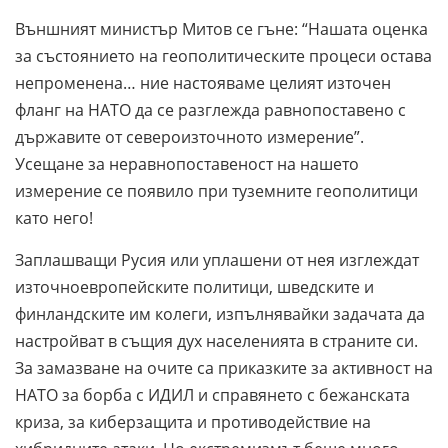
Външният министър Митов се гъне: “Нашата оценка
за състоянието на геополитическите процеси остава
непроменена… ние настояваме целият източен
фланг на НАТО да се разглежда равнопоставено с
държавите от североизточното измерение”.
Усещане за неравнопоставеност на нашето
измерение се появило при туземните геополитици
като него!
Заплашващи Русия или уплашени от нея изглеждат
източноевропейските политици, шведските и
финландските им колеги, изпълнявайки задачата да
настройват в същия дух населенията в страните си.
За замазване на очите са приказките за активност на
НАТО за борба с ИДИЛ и справянето с бежанската
криза, за киберзащита и противодействие на