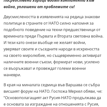
Посредствени хорица водят континента към
война, уплашени от проблемите си!
Двусмислеността в изявленията на редица знакови
политици в страните от НАТО силно напомня за
подобното поведение на техни предшественици от
времената преди Първата и Втората световна война.
И тези като онези въобще не желаят войни,
уверяват своите и съседните народи в искреността
на своето миролюбие, но същевременно активират
наличните военни съюзи, формират нови, усилено
се въоръжават и провеждат големи военни
маневри.
В края на миналата седмица във Варшава се събра
висшият форум на НАТО. Госпожа Меркел обяви, че:
“Основополагащият акт Русия-НАТО продължава да
е основата за изграждане на отношенията с Русия,