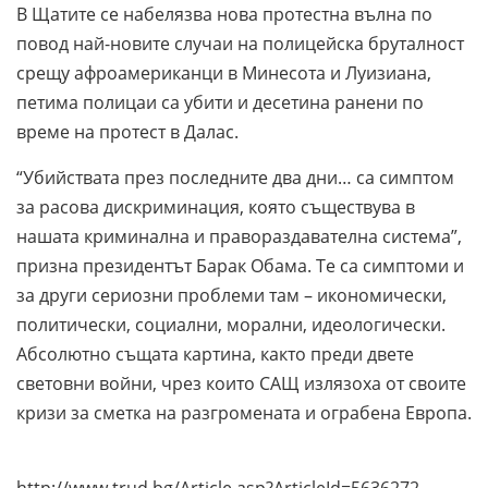
В Щатите се набелязва нова протестна вълна по
повод най-новите случаи на полицейска бруталност
срещу афроамериканци в Минесота и Луизиана,
петима полицаи са убити и десетина ранени по
време на протест в Далас.
“Убийствата през последните два дни… са симптом
за расова дискриминация, която съществува в
нашата криминална и правораздавателна система”,
призна президентът Барак Обама. Те са симптоми и
за други сериозни проблеми там – икономически,
политически, социални, морални, идеологически.
Абсолютно същата картина, както преди двете
световни войни, чрез които САЩ излязоха от своите
кризи за сметка на разгромената и ограбена Европа.