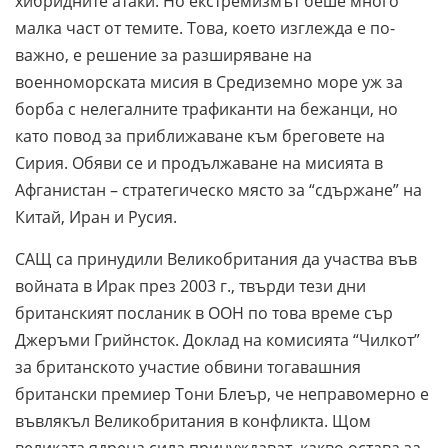
хибридните атаки. Но екстремизмът беше много
малка част от темите. Това, което изглежда е по-
важно, е решение за разширяване на
военноморската мисия в Средиземно море уж за
борба с нелегалните трафиканти на бежанци, но
като повод за приближаване към бреговете на
Сирия. Обяви се и продължаване на мисията в
Афганистан – стратегическо място за “сдържане” на
Китай, Иран и Русия.
САЩ са принудили Великобритания да участва във
войната в Ирак през 2003 г., твърди тези дни
британският посланик в ООН по това време сър
Джеръми Грийнсток. Доклад на комисията “Чилкот”
за британското участие обвини тогавашния
британски премиер Тони Блеър, че неправомерно е
въвлякъл Великобритания в конфликта. Щом