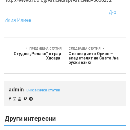
http://www.trud.bg/Article.asp?ArticleId=5636272
Д-р
Илия Илиев
ПРЕДИШНА СТАТИЯ
СЛЕДВАЩА СТАТИЯ
Студио „Релакс“ в град
Съзвездието Орион –
Хисаря.
владетелят на Света!/на
руски език/
admin
Виж всички статии
Други интересни