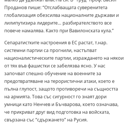
Проданов пише: “Отслабващата суверенитета
глобализация обезсилва националните държави и
лилипутизира лидерите… разбирателството все
повече намалява. Както при Вавилонската кула.”
Сепаратистките настроения в ЕС растат, т.нар.
системни партии са прогнили, настъпват
националистическите партии, израждането на някои
от тях във фашистки се забелязва ясно. У нас
започват спешно обучение на военните за
предотвратяване на терористични атаки, което е
пълна глупост, защото противоречи на същността
на армията. Това със сигурност го знаят дори
умници като Ненчев и Бъчварова, което означава,
че прикриват друг вид подготовка на войската,
свързана със “сдържането” на Русия.