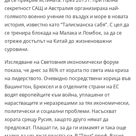
да се прикрие истината. През 2015 г. при пълна
секретност САЩ и Австралия организираха най-
голямото военно учение по въздух и море в новата
история, известно като “Талисманска сабя”. С цел да
се тренира блокада на Малака и Ломбок, за да се
отреже достъпът на Китай до жизненоважни
суровини.
Изследване на Световния икономически форум
показа, че днес за 86% от хората по света има криза
на лидерството. Очевидно посредствени хорица във
Вашингтон, Брюксел и в отделните страни на ЕС
водят европейците към война, уплашени от
нарастващите и неразрешими за тях икономически,
политически и социални проблеми. Насъскват
хората срещу Русия, защото друго нямат да
предложат. Плашат ги, за да ги измамят и така още
малко да удължат властта си. В “Труд” проф. Васил