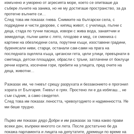
измъчено и уморено от агресията море, което се опитваше да
събере лъчите на заника, но не му достигаше пространство, за да
протегне вълните си…
След това им показах гнева. Снимките на български села, с
подредени и чисти дворове, с кипящ живот, с училища, пълни с
деца, стада по тучни пасища, извори с жива вода, занаятчии и
земеделци, пълни шепи с лято, плодове и мед, се смениха с
картини на обезлюдени села, порутени къщи, изоставени градини,
буренясали ниви, старци, останали сам-сами на прага на
последната оцеляла къща, цигански гета, цели улици, превърнати в
сметища, детски площадки, обрасли с тръни, затлачени от боклуци
речни корита, изсечени гори, пребити на улицата, пред очите на
деца, животни…
Разказах им, че гневът срещу разрухата и беззаконието е прогонил
хората от България. Гневът е грях. Простено ли е да избягаш.., не
съм съдник, а само свидетел.
След това им показах леността, чревоугодието и надменността. Не
ми беше трудно.
Първо им показах дядо Добри и им разказах за това какво прави
всеки ден, въпреки многото си лета. После достатъчно бе да
покажа парламента и лицата на депутатите, дремещи по време на