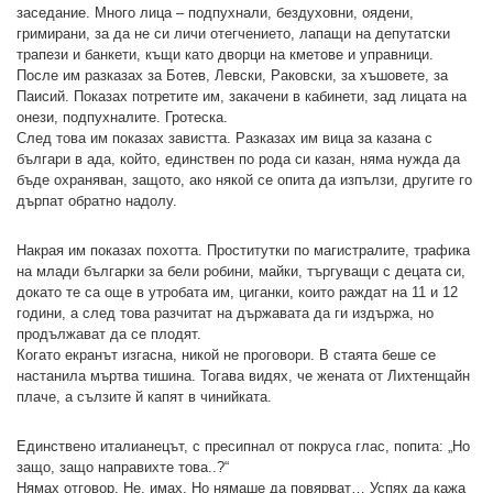
заседание. Много лица – подпухнали, бездуховни, оядени,
гримирани, за да не си личи отегчението, лапащи на депутатски
трапези и банкети, къщи като дворци на кметове и управници.
После им разказах за Ботев, Левски, Раковски, за хъшовете, за
Паисий. Показах потретите им, закачени в кабинети, зад лицата на
онези, подпухналите. Гротеска.
След това им показах завистта. Разказах им вица за казана с
българи в ада, който, единствен по рода си казан, няма нужда да
бъде охраняван, защото, ако някой се опита да изпълзи, другите го
дърпат обратно надолу.
Накрая им показах похотта. Проститутки по магистралите, трафика
на млади българки за бели робини, майки, търгуващи с децата си,
докато те са още в утробата им, циганки, които раждат на 11 и 12
години, а след това разчитат на държавата да ги издържа, но
продължават да се плодят.
Когато екранът изгасна, никой не проговори. В стаята беше се
настанила мъртва тишина. Тогава видях, че жената от Лихтенщайн
плаче, а сълзите й капят в чинийката.
Единствено италианецът, с пресипнал от покруса глас, попита: „Но
защо, защо направихте това..?“
Нямах отговор. Не, имах. Но нямаше да повярват… Успях да кажа