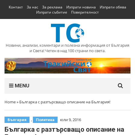
Контакт
За нас
За реклама
Изпрати новина
Изпрати обява
Изпрати събитие
Поверителност
Новини, анализи, коментари и полезна информация от България
и Света! Четен в над 100 страни по света.
MENU
Home
»
Българка с разтърсващо описание на България!
,
юли 9, 2016
България
Политика
Българка с разтърсващо описание на