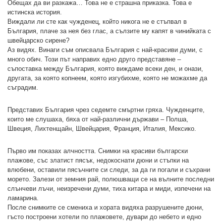
Обещах да ви разкажа… Това не е страшна приказка. Това е
истинска история.
Виждали ли сте как чужденец, който никога не е стъпвал в
България, плаче за нея без глас, а сълзите му капят в чинийката с
швейцарско сирене?
Аз видях. Винаги съм описвала България с най-красиви думи, с
много обич. Този път направих едно друго представяне –
съпоставка между България, която виждаме всеки ден, и онази,
другата, за която копнеем, която изгубихме, която не можахме да
съградим.
Представих България чрез седемте смъртни гряха. Чужденците,
които ме слушаха, бяха от най-различни държави – Полша,
Швеция, Лихтенщайн, Швейцария, Франция, Италия, Мексико.
Първо им показах алчността. Снимки на красиви български
плажове, със златист пясък, недокоснати дюни и стъпки на
влюбени, оставили пясъчните си следи, за да ги погали и съхрани
морето. Залези от земния рай, полюшващи се на вълните последни
слънчеви лъчи, неизречени думи, тиха китара и миди, изпечени на
ламарина.
После снимките се смениха и хората видяха разрушените дюни,
гъсто построени хотели по плажовете, дувари до небето и едно