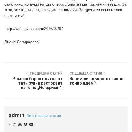
само няколко думи на Екзюпери: „Хората имат различни звезди. За
тези, които пътуват, звездите са водачи. За други са само малки
светлинки“.
http://webnovinar.com/2016/07/07
Лидия Делирадева
ПРЕДИШНА СТАТИЯ
СЛЕДВАЩА СТАТИЯ
Ромски барон вдигна от
Знаем ли всъщност какво
тази руина ресторант
точно ядем?
като по „Некерман“.
admin
Виж всички статии