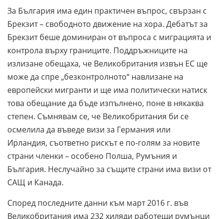
За България има един практичен въпрос, свързан с
Брекзит – свободното движение на хора. Дебатът за
Брекзит беше доминиран от въпроса с миграцията и
контрола върху границите. Поддръжниците на
излизане обещаха, че Великобритания извън ЕС ще
може да спре „безконтролното“ навлизане на
европейски мигранти и ще има политически натиск
това обещание да бъде изпълнено, поне в някаква
степен. Съмнявам се, че Великобритания би се
осмелила да въведе визи за Германия или
Ирландия, съответно рискът е по-голям за новите
страни членки – особено Полша, Румъния и
България. Неслучайно за същите страни има визи от
САЩ и Канада.
Според последните данни към март 2016 г. във
Великобритания има 232 хиляди работещи румънци