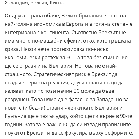
Холандия, Белгия, Кипър.
От друга страна обаче, Великобритания е втората
най-голяма икономика в Европа и в голяма степен е
интегрирана с континента. Съответно Брекзит ще
има много по-мащабни ефекти, отколкото гръцката
криза. Някои вече прогнозираха по-нисък
икономически растеж за ЕС – а това без съмнение
ще се отрази и на България. Но това не е най-
страшното. Стратегическият риск е Брекзит да
създаде верижна реакция, други страни също да
излязат, като по този начин ЕС може да бъде
разрушен. Това няма да е фатално за Запада, но за
новите (и бедни) страни членки като България и
Румъния ще е тежък удар, който ще ги върне в 90-те
години. Затова е важно ЕС да си извади правилните
поуки от Брекзит и да се фокусира върху реформите.