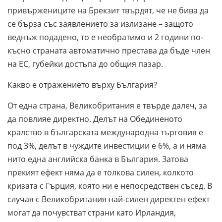
привържениците на Брекзит твърдят, че не бива да
се бърза със заявлението за излизане – защото
веднъж подадено, то е необратимо и 2 години по-
късно страната автоматично престава да бъде член
на ЕС, губейки достъпа до общия пазар.
Какво е отражението върху България?
От една страна, Великобритания е твърде далеч, за
да повлияе директно. Делът на Обединеното
кралство в българската международна търговия е
под 3%, делът в чуждите инвестиции е 6%, а и няма
нито една английска банка в България. Затова
прекият ефект няма да е толкова силен, колкото
кризата с Гърция, която ни е непосредствен съсед. В
случая с Великобритания най-силен директен ефект
могат да почувстват страни като Ирландия,