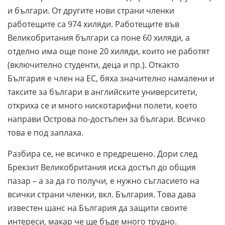
и българи. От другите нови страни членки
работещите са 974 хиляди. Работещите във
Великобритания българи са поне 60 хиляди, а
отделно има още поне 20 хиляди, които не работят
(включително студенти, деца и пр.). Откакто
България е член на ЕС, бяха значително намалени и
таксите за българи в английските университети,
откриха се и много нискотарифни полети, което
направи Острова по-достъпен за българи. Всичко
това е под заплаха.
Разбира се, не всичко е предрешено. Дори след
Брекзит Великобритания иска достъп до общия
пазар – а за да го получи, е нужно съгласието на
всички страни членки, вкл. България. Това дава
известен шанс на България да защити своите
интереси, макар че ще бъде много трудно.