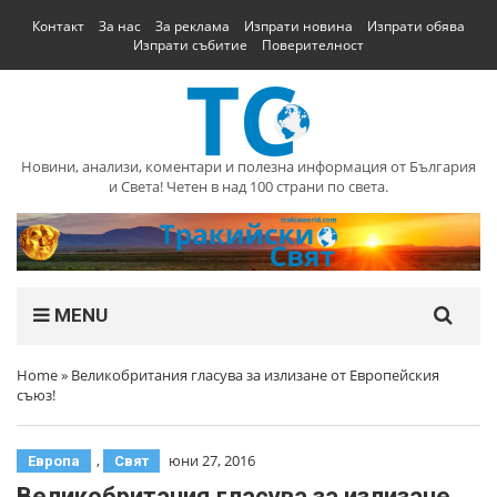
Контакт
За нас
За реклама
Изпрати новина
Изпрати обява
Изпрати събитие
Поверителност
Новини, анализи, коментари и полезна информация от България
и Света! Четен в над 100 страни по света.
MENU
Home
»
Великобритания гласува за излизане от Европейския
съюз!
,
юни 27, 2016
Европа
Свят
Великобритания гласува за излизане