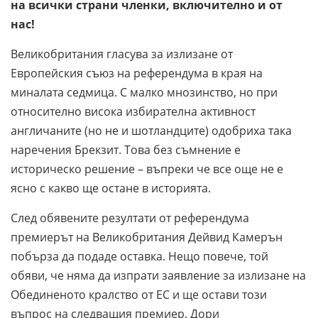
на всички страни членки, включително и от
нас!
Великобритания гласува за излизане от
Европейския съюз на референдума в края на
миналата седмица. С малко мнозинство, но при
относително висока избирателна активност
англичаните (но не и шотландците) одобриха така
наречения Брекзит. Това без съмнение е
историческо решение – въпреки че все още не е
ясно с какво ще остане в историята.
След обявените резултати от референдума
премиерът на Великобритания Дейвид Камерън
побърза да подаде оставка. Нещо повече, той
обяви, че няма да изпрати заявление за излизане на
Обединеното кралство от ЕС и ще остави този
въпрос на следващия премиер. Дори