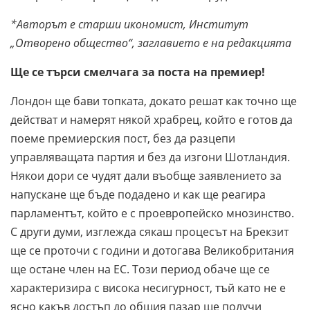
*Авторът е старши икономист, Институт
„Отворено общество“, заглавието е на редакцията
Ще се търси смелчага за поста на премиер!
Лондон ще бави топката, докато решат как точно ще
действат и намерят някой храбрец, който е готов да
поеме премиерския пост, без да разцепи
управляващата партия и без да изгони Шотландия.
Някои дори се чудят дали въобще заявлението за
напускане ще бъде подадено и как ще реагира
парламентът, който е с проевропейско мнозинство.
С други думи, изглежда сякаш процесът на Брекзит
ще се проточи с години и дотогава Великобритания
ще остане член на ЕС. Този период обаче ще се
характеризира с висока несигурност, тъй като не е
ясно какъв достъп до общия пазар ще получи