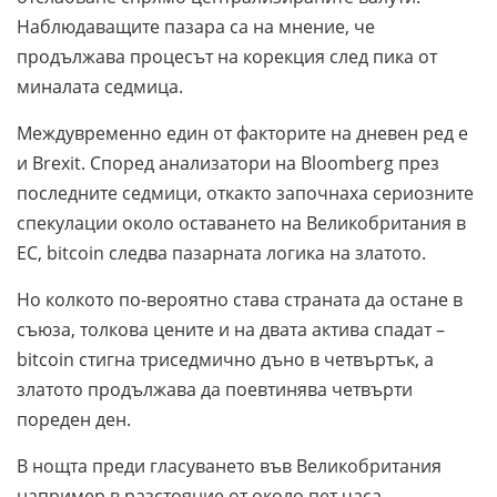
Наблюдаващите пазара са на мнение, че
продължава процесът на корекция след пика от
миналата седмица.
Междувременно един от факторите на дневен ред е
и Brexit. Според анализатори на Bloomberg през
последните седмици, откакто започнаха сериозните
спекулации около оставането на Великобритания в
ЕС, bitcoin следва пазарната логика на златото.
Но колкото по-вероятно става страната да остане в
съюза, толкова цените и на двата актива спадат –
bitcoin стигна триседмично дъно в четвъртък, а
златото продължава да поевтинява четвърти
пореден ден.
В нощта преди гласуването във Великобритания
например в разстояние от около пет часа