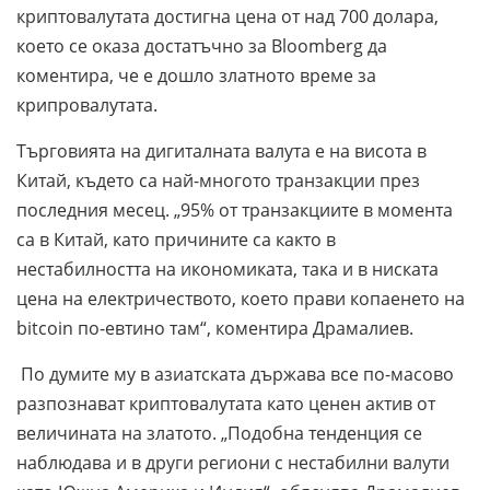
криптовалутата достигна цена от над 700 долара,
което се оказа достатъчно за Bloomberg да
коментира, че е дошло златното време за
крипровалутата.
Търговията на дигиталната валута е на висота в
Китай, където са най-многото транзакции през
последния месец. „95% от транзакциите в момента
са в Китай, като причините са както в
нестабилността на икономиката, така и в ниската
цена на електричеството, което прави копаенето на
bitcoin по-евтино там“, коментира Драмалиев.
По думите му в азиатската държава все по-масово
разпознават криптовалутата като ценен актив от
величината на златото. „Подобна тенденция се
наблюдава и в други региони с нестабилни валути