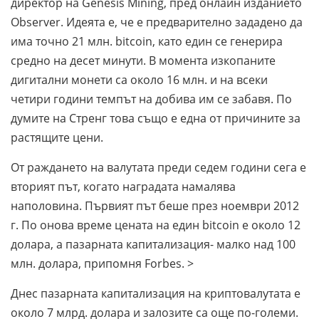
директор на Genesis Mining, пред онлайн изданието
Observer. Идеята е, че е предварително зададено да
има точно 21 млн. bitcoin, като един се генерира
средно на десет минути. В момента изкопаните
дигитални монети са около 16 млн. и на всеки
четири години темпът на добива им се забавя. По
думите на Стренг това също е една от причините за
растящите цени.
От раждането на валутата преди седем години сега е
вторият път, когато наградата намалява
наполовина. Първият път беше през ноември 2012
г. По онова време цената на един bitcoin е около 12
долара, а пазарната капитализация- малко над 100
млн. долара, припомня Forbes. >
Днес пазарната капитализация на криптовалутата е
около 7 млрд. долара и залозите са още по-големи.