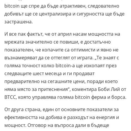
bitcoin ще спре да бъде атрактивен, следователно
добивът ще се централизира и сигурността ще бъде
застрашена.
И все пак фактът, че от април насам мощността на
мрежата значително се повиши, е достатъчно
показателен, че копачите са оптимисти и явно не
възнамеряват да се оттеглят от играта. „Те знаят с
голяма точност колко bitcoin-а ще изкопаят през
следващите шест месеца и ги продават
предварително на сегашните цени, поради което
няма място за притеснения“, коментира Боби Лий от
BTCC, която управлява голяма bitcoin ферма и борса.
От друга страна, един от основните показатели за
ефективността на добива е разходът на енергия и
мощност. Отговор на въпроса дали в бъдеще