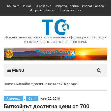
Контакт
За нас
За реклама
Изпрати новина
Изпрати обява
Изпрати събитие
Поверителност
Новини, анализи, коментари и полезна информация от България
и Света! Четен в над 100 страни по света.
MENU
Home
»
Биткойнът достигна цени от 700 долара!
,
юни 26, 2016
Америка
Свят
Биткойнът достигна цени от 700