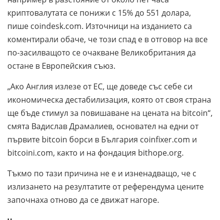
криптовалутата се понижи с 15% до 551 долара,
пише coindesk.com. Източници на изданието са
коментирали обаче, че този спад е в отговор на все
по-засилващото се очакване Великобритания да
остане в Европейския съюз.
„Ако Англия излезе от ЕС, ще доведе със себе си
икономическа дестабилизация, която от своя страна
ще бъде стимул за повишаване на цената на bitcoin“,
смята Вадислав Драмалиев, основател на едни от
първите bitcoin борси в България coinfixer.com и
bitcoini.com, както и на фондация bithope.org.
Тъкмо по тази причина не е и изненадващо, че с
излизането на резултатите от референдума цените
започнаха отново да се движат нагоре.