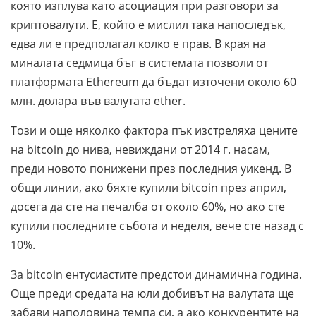
която изплува като асоциация при разговори за
криптовалути. Е, който е мислил така напоследък,
едва ли е предполагал колко е прав. В края на
миналата седмица бъг в системата позволи от
платформата Ethereum да бъдат източени около 60
млн. долара във валутата еther.
Този и още няколко фактора пък изстреляха цените
на bitcoin до нива, невиждани от 2014 г. насам,
преди новото понижени през последния уикенд. В
общи линии, ако бяхте купили bitcoin през април,
досега да сте на печалба от около 60%, но ако сте
купили последните събота и неделя, вече сте назад с
10%.
За bitcoin ентусиастите предстои динамична година.
Още преди средата на юли добивът на валутата ще
забави наполовина темпа си, а ако конкурентите на