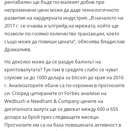
рентабилен ще бъде по-малкият добив при
непроменени цени може да даде технологичното
развитие на хардуерната индустрия. „В началото на
2017 г. се очаква и ъпгрейд на мрежата, който ще
позволи по-голямо количество транзакции, което
също може да повиши цената“, обяснява Владислав
Драмалиев.
Но доколко може да се раздуе балонът на
криптовалутата? Тук-там в средите слабо се чуват
слухове за до 1000 долара за bitcoin до края на 2016
г. Анализаторите обаче са по-скромни в прогнозите
си. Според цитираните от Forbes анализи на
Wedbush и Needham & Company цените на
дигиталната валута ще се движат между 600 и 655
долара за брой през следващите месеци.
Прогнозите им са на база повишената активност в