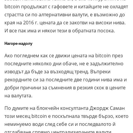
bitcoin продължат с гафовете и китайците не охладят
страстта си по алтернативни валути, е възможно до
края на 2016 г. цената да се закотви на високи нива.
И все пак има и някои тези в обратната посока.
Нагоре-надолу
Ако погледнем как се движи цената на bitcoin през
последните няколко дни обаче, не е задължително
изводът да бъде за възходящ тренд. Въпреки
рекордните си за последните две години нива има и
добри причини за съмнения в резкия скок в цените
на валутата.
По думите на блокчейн консултанта Джордж Саман
този месец bitcoin е поскъпнала твърде бързо, което
неминуемо води след себе си и последвалото й
отслабване спрямо централизираните валути.