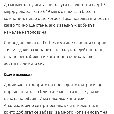
До момента в дигитални валути са вложени над 1.5
млрд. долара , като 649 млн. от тях са в bitcoin
компании, пише още Forbes. Така назрява въпросът
какво точно ще стане, ако изведнъж добивът
намалее наполовина.
Според анализа на Forbes има две основни спорни
точки – дали за копачите на валутата дейността ще
остане рентабилна и кога точно мрежата ще
достигне лимита си.
Къде е границата
Донякъде отговорите на последните въпроси ще
определят и как в близките месеци ще се движи
цената на bitcoin. Има няколко хипотези.
Анализаторите се притесняват, че в момента, в
който добивът се забави, за много копачи ловът на