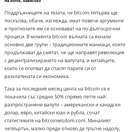
На изток, нависоко
Поддръжниците на тезата, че bitcoin тепърва ще
поскъпва, обаче, изглежда, имат повече аргументи
и прогнозите им се основават на по-дългосрочни
процеси. В момента bitcoin вълната са яхнали
основно две групи – традиционните маниаци, които
продължават да смятат, че ще направят революция
с децентрализирането на валутата, и китайците,
които се опитват да спасят парите си от
разклатената си икономика.
Така за последния месец цента на bitcoin се е
покачила със средно 50% спрямо петте най-
разпространени валути – американски и канадски
долар, евро, китайски юан и рубла, сочат
статистиките на bitcoinwisdom.com. Миналият
четвъртък, малко преди отново да тръгне надолу,