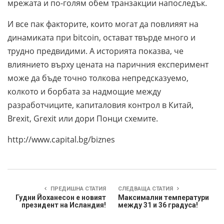
мрежата и по-голям обем транзакции напоследък.
И все пак факторите, които могат да повлияят на
динамиката при bitcoin, остават твърде много и
трудно предвидими. А историята показва, че
влиянието върху цената на паричния експеримент
може да бъде точно толкова непредсказуемо,
колкото и борбата за надмощие между
разработчиците, капиталовия контрол в Китай,
Brexit, Grexit или дори Понци схемите.
http://www.capital.bg/biznes
ПРЕДИШНА СТАТИЯ
СЛЕДВАЩА СТАТИЯ
Гудни Йоханесон е новият
Максимални температури
президент на Исландия!
между 31 и 36 градуса!