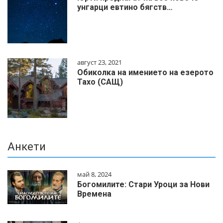
унгарци евтино бягств…
август 23, 2021
Обиколка на имението на езерото
Тахо (САЩ)
Анкети
май 8, 2024
Богомилите: Стари Уроци за Нови
Времена