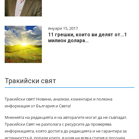
януари 15, 2017
11 грешки, които ви делят от…1
милиoн дoлapa…
Тракийски свят
Тракийски свят! Новини, анализи, коментари и полезна
информация от България и Света!
Мненията на редакцията и на автора/ите могат да не съвпадат.
Тракийски Свят не разполага с ресурсите да проверява
информацията, която достига до редакцията и не гарантира за
истинността ѝ, поради което, в края на всяка статия е посочен