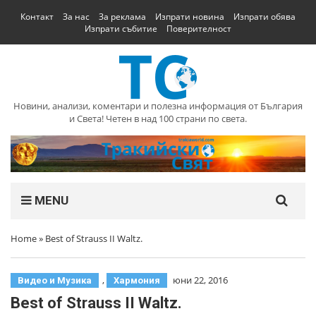
Контакт
За нас
За реклама
Изпрати новина
Изпрати обява
Изпрати събитие
Поверителност
Новини, анализи, коментари и полезна информация от България
и Света! Четен в над 100 страни по света.
MENU
Home
»
Best of Strauss II Waltz.
,
юни 22, 2016
Видео и Музика
Хармония
Best of Strauss II Waltz.