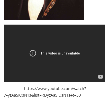
https://www.youtube.com/watch?
v=yzAaSJOsN1s&list=RDyzAaSJOsN1s#t=30