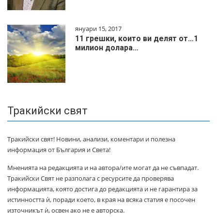
януари 15, 2017
11 грешки, които ви делят от…1
милиoн дoлapa…
Тракийски свят
Тракийски свят! Новини, анализи, коментари и полезна
информация от България и Света!
Мненията на редакцията и на автора/ите могат да не съвпадат.
Тракийски Свят не разполага с ресурсите да проверява
информацията, която достига до редакцията и не гарантира за
истинността ѝ, поради което, в края на всяка статия е посочен
източникът ѝ, освен ако не е авторска.