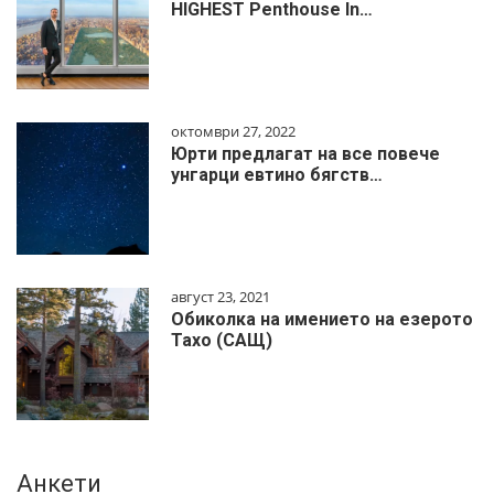
HIGHEST Penthouse In…
октомври 27, 2022
Юрти предлагат на все повече
унгарци евтино бягств…
август 23, 2021
Обиколка на имението на езерото
Тахо (САЩ)
Анкети