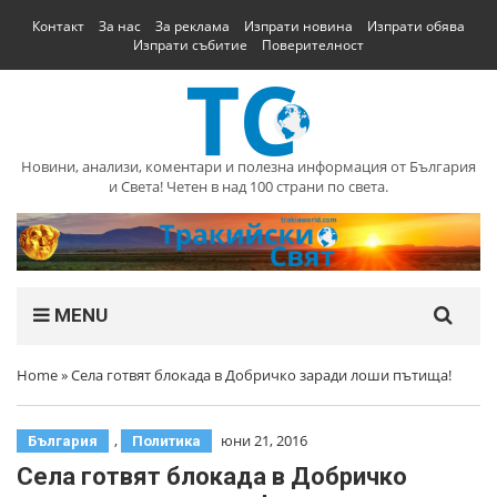
Контакт
За нас
За реклама
Изпрати новина
Изпрати обява
Изпрати събитие
Поверителност
Новини, анализи, коментари и полезна информация от България
и Света! Четен в над 100 страни по света.
MENU
Home
»
Села готвят блокада в Добричко заради лоши пътища!
,
юни 21, 2016
България
Политика
Села готвят блокада в Добричко