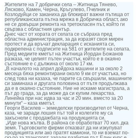
Жителите на 7 добрички села – Житница Тянево,
Лясково, Камен, Черна, Кръгулево, Пчелник и
Козлодуйци се заканиха да блокират важни пътища от
републиканската пътна мрежа в Добричка област, ако
не се довърши ремонта на третокласен път, който ги
свързва с областния център.
Днес част от хората от селата се събраха пред
областна администрация, за да изразят своя мирен
протест и да връчат декларация с исканията си,
подкрепена с подписите на 581 от жителите на селата.
Пред медиите кметът на Житница Йордан Божанов
разказа, че целият пътен участък, който е в окаяно
състояние е с дължина от около 17 км.
„В началото на април дойдоха машини и за около 2
месеца бяха ремонтирани около 9 км от участъка, но
след това ни казаха, че парите са свършили, машините
си заминаха и другата половина от пътя продължава
да е в окаяно състояние. Ние не искаме магистрала, а
път до града, за да може да си купим лекарства.
Линейка при нас идва за час и 20 мин. вместо за 20
минути“ – каза кметът.
Георги Василев – земеделски производител от Черна,
каза, че заради лошия път той и колегите му са
закъснели с продажбата на продукцията си.
„Иде нова жътва. В района се обработват 70 хил. дка
земя. Търговските фирми отказват да ни изкупуват
продукцията или ако пратят камиони, то ни вземат по-
скъпо за транспорт, заради разбития път. Един курс е