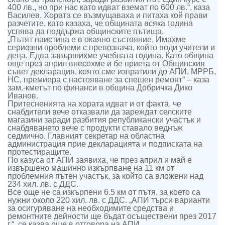
400 лв., но при нас като идват вземат по 600 лв.“, каза
Василев. Хората се възмущаваха и питаха кой прави
разчетите, като казаха, че общината всяка година
успява да поддържа общинските пътища.
„Пътят наистина е в окаяно състояние. Имахме
сериозни проблеми с превозвача, който води учители и
деца. Едва завършихме учебната година. Като община
още през април внесохме и бе приета от Общинския
съвет декларация, която сме изпратили до АПИ, МРРБ,
НС, премиера с настояване за спешен ремонт“ – каза
зам.-кметът по финанси в община Добричка Дико
Иванов.
Притесненията на хората идват и от факта, че
снабдители вече отказвали да зареждат селските
магазини заради разбития републикански участък и
снабдяването вече с продукти ставало веднъж
седмично. Главният секретар на областна
администрация прие декларацията и подписката на
протестиращите.
По казуса от АПИ заявиха, че през април и май е
извършено машинно изкърпване на 11 км от
проблемния пътен участък, за който са вложени над
234 хил. лв. с ДДС.
Все още не са изкърпени 6.5 км от пътя, за което са
нужни около 220 хил. лв. с ДДС. „АПИ търси варианти
за осигуряване на необходимите средства и
ремонтните дейности ще бъдат осъществени през 2017
г.“, се казва още в отговора на АПИ.