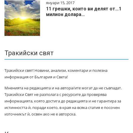
януари 15, 2017
11 грешки, които ви делят от…1
милиoн дoлapa…
Тракийски свят
Тракийски свят! Новини, анализи, коментари и полезна
информация от България и Света!
Мненията на редакцията и на автора/ите могат да не съвпадат.
Тракийски Свят не разполага с ресурсите да проверява
информацията, която достига до редакцията и не гарантира за
истинността ѝ, поради което, в края на всяка статия е посочен
източникът ѝ, освен ако не е авторска.