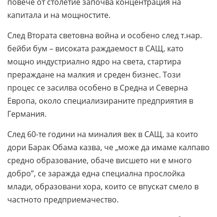
повече от столетие започва концентрация на
капитала и на мощностите.
След Втората световна война и особено след т.нар.
бейби бум – високата раждаемост в САЩ, като
мощно индустриално ядро на света, стартира
прераждане на малкия и среден бизнес. Този
процес се засилва особено в Средна и Северна
Европа, около специализираните предприятия в
Германия.
След 60-те години на миналия век в САЩ, за които
дори Барак Обама казва, че „може да имаме калпаво
средно образование, обаче висшето ни е много
добро”, се заражда една специална прослойка
млади, образовани хора, които се впускат смело в
частното предприемачество.