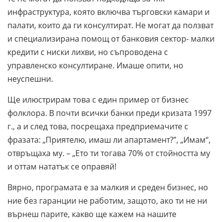
инфраструктура, която включва търговски камари и
палати, които да ги консултират. Не могат да ползват
и специализирана помощ от банковия сектор- малки
кредити с ниски лихви, но съпроводена с
управленско консултиране. Имаше опити, но
неуспешни.
Ще илюстрирам това с един пример от бизнес
фолклора. В почти всички банки преди кризата 1997
г., а и след това, посрещаха предприемачите с
фразата: „Приятелю, имаш ли апартамент?”, „Имам“,
отвръщаха му. – „Ето ти тогава 70% от стойността му
и оттам нататък се оправяй!
Вярно, програмата е за малкия и среден бизнес, но
ние без гаранции не работим, защото, ако ти не ни
върнеш парите, какво ще кажем на нашите