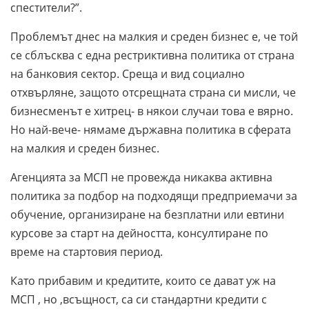
спестители?”.
Проблемът днес на малкия и среден бизнес е, че той
се сблъсква с една рестриктивна политика от страна
на банковия сектор. Среща и вид социално
отхвърляне, защото отсрещната страна си мисли, че
бизнесменът е хитрец- в някои случаи това е вярно.
Но най-вече- нямаме държавна политика в сферата
на малкия и среден бизнес.
Агенцията за МСП не провежда никаква активна
политика за подбор на подходящи предприемачи за
обучение, организиране на безплатни или евтини
курсове за старт на дейността, консултиране по
време на стартовия период.
Като прибавим и кредитите, които се дават уж на
МСП , но ,всъщност, са си стандартни кредити с