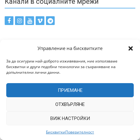
Канали в социалните мрежи
За контакти
Управление на бисквитките
За да осигурим най-доброто изживявания, ние използваме
Е-поща: office@trakiaworld.com
бисквитки и други подобни технологии за съхраняване на
допълнителни лични данни.
ПРИЕМАНЕ
ОТХВЪРЛЯНЕ
ВИЖ НАСТРОЙКИ
Бисквитки
Поверителност