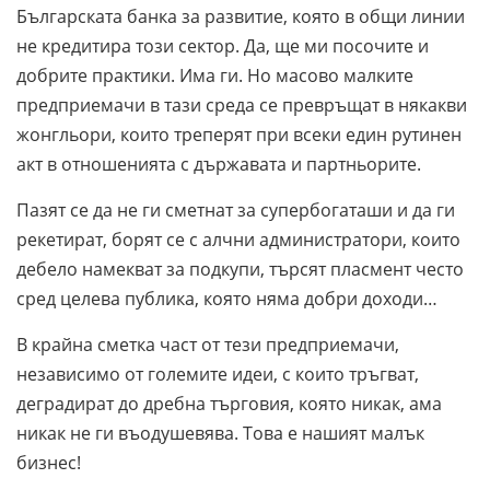
Българската банка за развитие, която в общи линии
не кредитира този сектор. Да, ще ми посочите и
добрите практики. Има ги. Но масово малките
предприемачи в тази среда се превръщат в някакви
жонгльори, които треперят при всеки един рутинен
акт в отношенията с държавата и партньорите.
Пазят се да не ги сметнат за супербогаташи и да ги
рекетират, борят се с алчни администратори, които
дебело намекват за подкупи, търсят пласмент често
сред целева публика, която няма добри доходи…
В крайна сметка част от тези предприемачи,
независимо от големите идеи, с които тръгват,
деградират до дребна търговия, която никак, ама
никак не ги въодушевява. Това е нашият малък
бизнес!