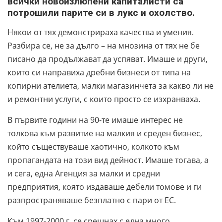
всички новоизлюпени капиталисти са
потрошили парите си в лукс и охолство.
Някои от тях демонстрираха качества и умения.
Разбира се, не за дълго – на мнозина от тях не бе
писано да продължават да успяват. Имаше и други,
които си направиха дребни бизнеси от типа на
копирни ателиета, малки магазинчета за какво ли не
и ремонтни услуги, с които просто се изхранваха.
В първите години на 90-те имаше интерес не
толкова към развитие на малкия и среден бизнес,
който съществуваше хаотично, колкото към
пропагандата на този вид дейност. Имаше тогава, а
и сега, една Агенция за малки и средни
предприятия, която издаваше дебели томове и ги
разпространяваше безплатно с пари от ЕС.
Към 1997-2000 г. се срещнах с една много