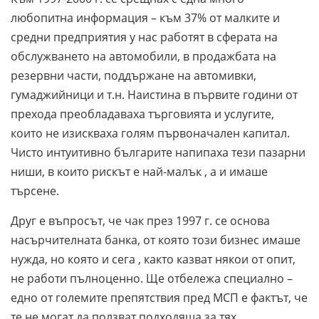
любопитна информация – към 37% от малките и
средни предприятия у нас работят в сферата на
обслужването на автомобили, в продажбата на
резервни части, поддържане на автомивки,
гумаджийници и т.н. Наистина в първите години от
прехода преобладаваха търговията и услугите,
които не изискваха голям първоначален капитал.
Чисто интуитивно българите напипаха тези пазарни
ниши, в които рискът е най-малък , а и имаше
търсене.
Друг е въпросът, че чак през 1997 г. се основа
насърчителната банка, от която този бизнес имаше
нужда, но която и сега , както казват някои от опит,
не работи пълноценно. Ще отбележа специално –
едно от големите препятствия пред МСП е фактът, че
те не могат да ползват подходяща за тях