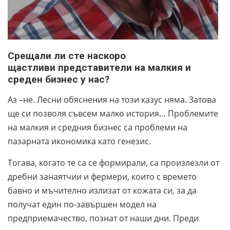
Срещали ли сте наскоро
щастливи
представители на малкия и
среден бизнес у нас?
Аз –не. Лесни обяснения на този казус няма. Затова
ще си позволя съвсем малко история… Проблемите
на малкия и средния бизнес са проблеми на
пазарната икономика като генезис.
Тогава, когато те са се формирали, са произлезли от
дребни занаятчии и фермери, които с времето
бавно и мъчително излизат от кожата си, за да
получат един по-завършен модел на
предприемачество, познат от наши дни. Преди