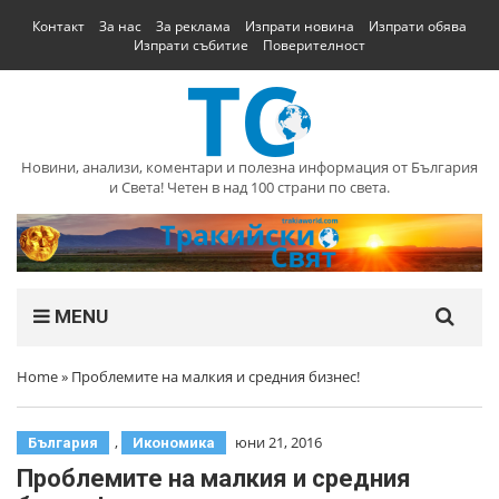
Контакт
За нас
За реклама
Изпрати новина
Изпрати обява
Изпрати събитие
Поверителност
Новини, анализи, коментари и полезна информация от България
и Света! Четен в над 100 страни по света.
MENU
Home
»
Проблемите на малкия и средния бизнес!
,
юни 21, 2016
България
Икономика
Проблемите на малкия и средния