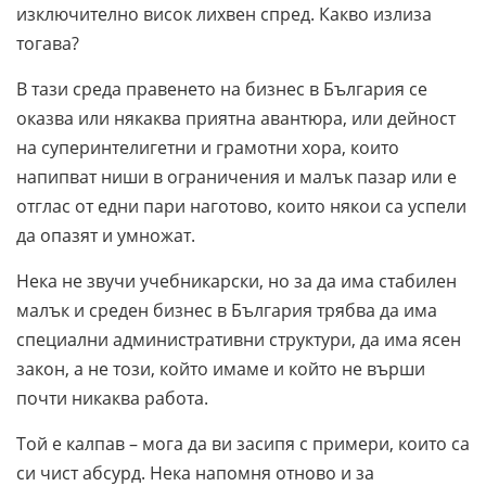
изключително висок лихвен спред. Какво излиза
тогава?
В тази среда правенето на бизнес в България се
оказва или някаква приятна авантюра, или дейност
на суперинтелигетни и грамотни хора, които
напипват ниши в ограничения и малък пазар или е
отглас от едни пари наготово, които някои са успели
да опазят и умножат.
Нека не звучи учебникарски, но за да има стабилен
малък и среден бизнес в България трябва да има
специални административни структури, да има ясен
закон, а не този, който имаме и който не върши
почти никаква работа.
Той е калпав – мога да ви засипя с примери, които са
си чист абсурд. Нека напомня отново и за