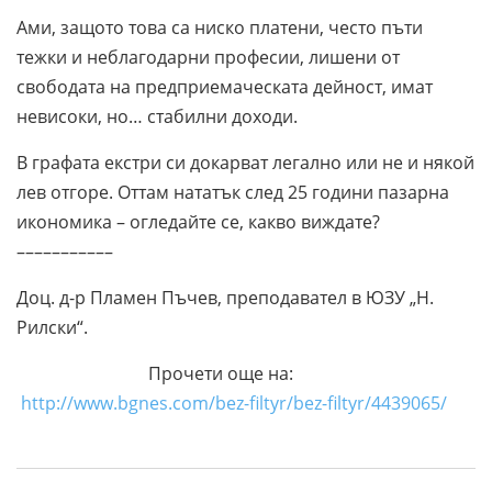
Ами, защото това са ниско платени, често пъти
тежки и неблагодарни професии, лишени от
свободата на предприемаческата дейност, имат
невисоки, но… стабилни доходи.
В графата екстри си докарват легално или не и някой
лев отгоре. Оттам нататък след 25 години пазарна
икономика – огледайте се, какво виждате?
–––––––––––
Доц. д-р Пламен Пъчев, преподавател в ЮЗУ „Н.
Рилски“.
Прочети още на:
http://www.bgnes.com/bez-filtyr/bez-filtyr/4439065/