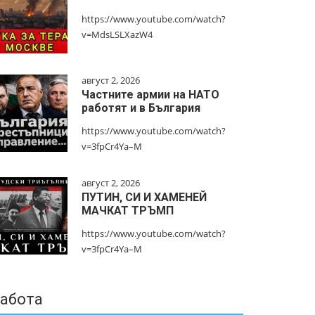
https://www.youtube.com/watch?
v=MdsLSLXazW4
август 2, 2026
Частните армии на НАТО
работят и в България
https://www.youtube.com/watch?
v=3fpCr4Ya–M
август 2, 2026
ПУТИН, СИ И ХАМЕНЕЙ
МАЧКАТ ТРЪМП
https://www.youtube.com/watch?
v=3fpCr4Ya–M
абота