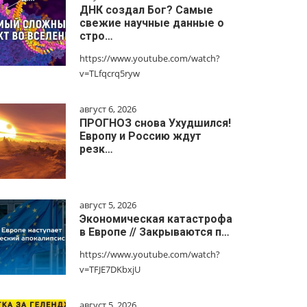
ДНК создал Бог? Самые
свежие научные данные о
стро…
https://www.youtube.com/watch?
v=TLfqcrq5ryw
август 6, 2026
ПРОГНОЗ снова Ухудшился!
Европу и Россию ждут
резк…
август 5, 2026
Экономическая катастрофа
в Европе // Закрываются п…
https://www.youtube.com/watch?
v=TFJE7DKbxjU
август 5, 2026