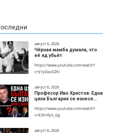
оследни
август 6, 2026
Чёрная мамба думала, что
её яд убьёт
https://www.youtube.com/watch?
v=jI1yDauSZKI
август 6, 2026
Професор Иво Христов: Една
цяла България се изнесе…
https://www.youtube.com/watch?
v=E2trVlyX_Gg
август 6, 2026