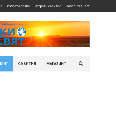
на
Изпрати обява
Изпрати събитие
Поверителност
ЛМИ
СЪБИТИЯ
МАГАЗИН