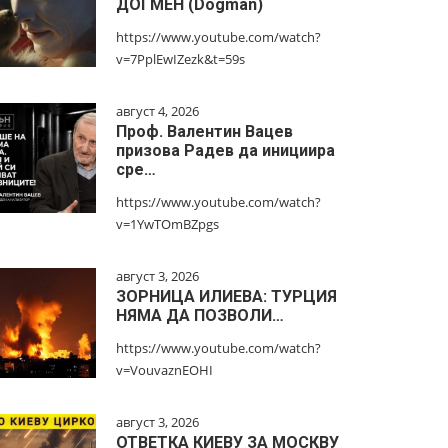
ДОГМЕН (Dogman)
https://www.youtube.com/watch?
v=7PplEwIZezk&t=59s
август 4, 2026
Проф. Валентин Вацев
призова Радев да инициира
сре…
https://www.youtube.com/watch?
v=1YwTOmBZpgs
август 3, 2026
ЗОРНИЦА ИЛИЕВА: ТУРЦИЯ
НЯМА ДА ПОЗВОЛИ…
https://www.youtube.com/watch?
v=VouvaznEOHI
август 3, 2026
ОТВЕТКА КИЕВУ ЗА МОСКВУ