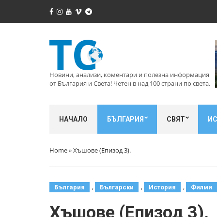
Новини, анализи, коментари и полезна информация
от България и Света! Четен в над 100 страни по света.
НАЧАЛО
БЪЛГАРИЯ
СВЯТ
И
Home
»
Хъшове (Епизод 3).
,
,
,
България
Български
История
Филми
Хъшове (Епизод 3).