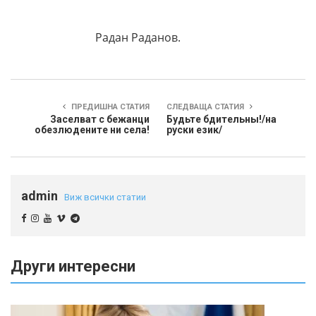
Радан Раданов.
ПРЕДИШНА СТАТИЯ
СЛЕДВАЩА СТАТИЯ
Заселват с бежанци
Будьте бдительны!/на
обезлюдените ни села!
руски език/
admin
Виж всички статии
Други интересни