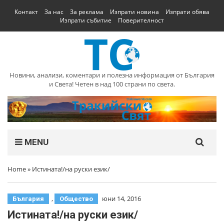
Контакт
За нас
За реклама
Изпрати новина
Изпрати обява
Изпрати събитие
Поверителност
Новини, анализи, коментари и полезна информация от България
и Света! Четен в над 100 страни по света.
MENU
Home
»
Истината!/на руски език/
,
юни 14, 2016
България
Общество
Истината!/на руски език/