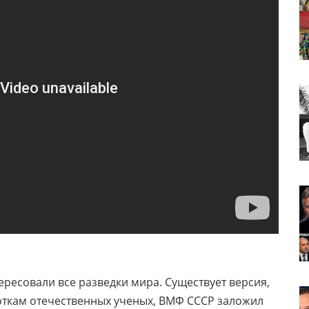
ересовали все разведки мира. Существует версия,
боткам отечественных ученых, ВМФ СССР заложил