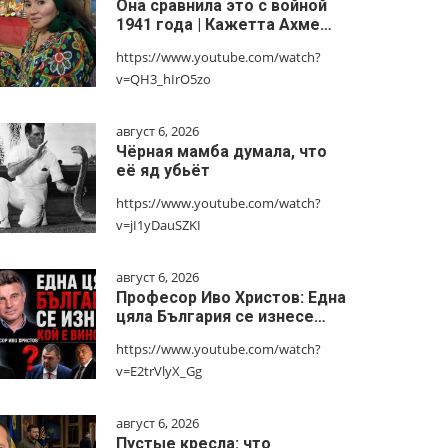
Она сравнила это с войной
1941 года | Кажетта Ахме…
https://www.youtube.com/watch?
v=QH3_hIrO5zo
август 6, 2026
Чёрная мамба думала, что
её яд убьёт
https://www.youtube.com/watch?
v=jI1yDauSZKI
август 6, 2026
Професор Иво Христов: Една
цяла България се изнесе…
https://www.youtube.com/watch?
v=E2trVlyX_Gg
август 6, 2026
Пустые кресла: что