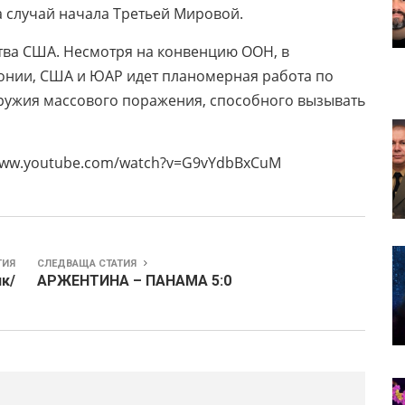
а случай начала Третьей Мировой.
тва США. Несмотря на конвенцию ООН, в
онии, США и ЮАР идет планомерная работа по
opужия маccового поражeния, способного вызывать
m/watch?v=G9vYdbBxCuM
ТИЯ
СЛЕДВАЩА СТАТИЯ
ик/
АРЖЕНТИНА – ПАНАМА 5:0