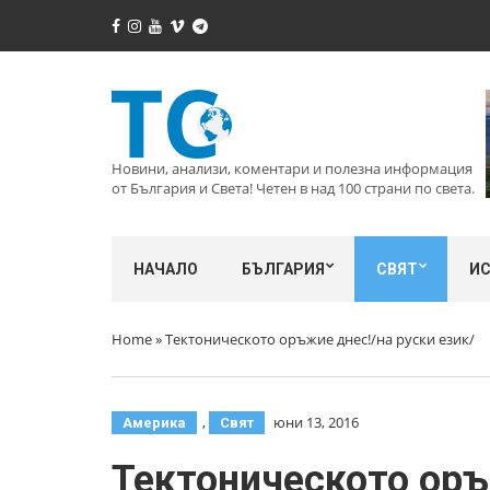
Новини, анализи, коментари и полезна информация
от България и Света! Четен в над 100 страни по света.
НАЧАЛО
БЪЛГАРИЯ
СВЯТ
И
Home
»
Тектоническото оръжие днес!/на руски език/
,
юни 13, 2016
Америка
Свят
Тектоническото оръ