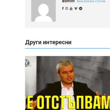
admin
Виж всички статии
Други интересни