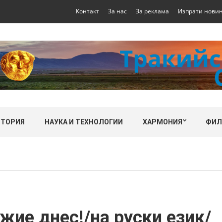
Контакт
За нас
За реклама
Изпрати нови
СТОРИЯ
НАУКА И ТЕХНОЛОГИИ
ХАРМОНИЯ
ФИ
жие днес!/на руски език/