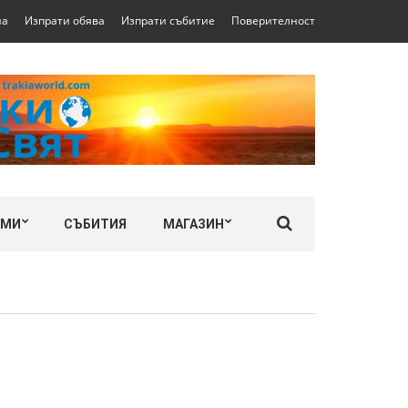
на
Изпрати обява
Изпрати събитие
Поверителност
ЛМИ
СЪБИТИЯ
МАГАЗИН