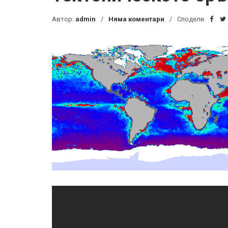
Автор:
admin
Няма коментари
Сподели: