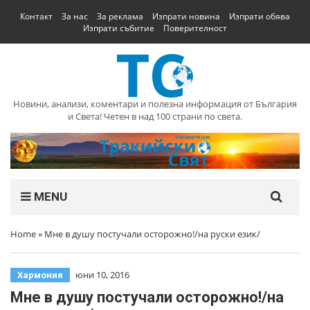
Контакт
За нас
За реклама
Изпрати новина
Изпрати обява
Изпрати събитие
Поверителност
Новини, анализи, коментари и полезна информация от България
и Света! Четен в над 100 страни по света.
MENU
Home
»
Мне в душу постучали осторожно!/на руски език/
юни 10, 2016
Хармония
Мне в душу постучали осторожно!/на