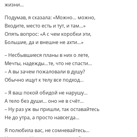
жизни…
Подумав, я сказала: «Можно… можно,
Входите, место есть и тут, и там…»
Опять вопрос: «А с чем коробки эти,
Большие, да и внешне не ахти…»
– Несбывшиеся планы в них о лете,
Мечты, надежды…те, что не спасти…
– А вы зачем пожаловали в душу?
Обычно ищут к телу все подход…
– Я ваш покой обидой не нарушу…
А тело без души… оно не в счёт…
– Ну раз уж вы пришли, так оставайтесь
Не до утра, а просто навсегда…
Я полюбила вас, не сомневайтесь…