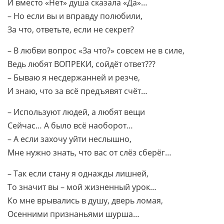
И вместо «Нет» душа сказала «Да»…
– Но если вы и вправду полюбили,
За что, ответьте, если не секрет?
– В любви вопрос «За что?» совсем не в силе,
Ведь любят ВОПРЕКИ, сойдёт ответ???
– Бываю я несдержанней и резче,
И знаю, что за всё предъявят счёт…
– Используют людей, а любят вещи
Сейчас… А было всё наоборот…
– А если захочу уйти неслышно,
Мне нужно знать, что вас от слёз сберёг…
– Так если стану я однажды лишней,
То значит вы – мой жизненный урок…
Ко мне врывались в душу, дверь ломая,
Осенними признаньями шурша…