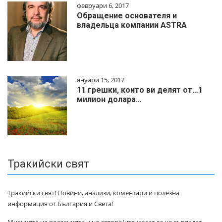
февруари 6, 2017
Обращение основателя и
владельца компании ASTRA
януари 15, 2017
11 грешки, които ви делят от…1
милиoн дoлapa…
Тракийски свят
Тракийски свят! Новини, анализи, коментари и полезна
информация от България и Света!
Мненията на редакцията и на автора/ите могат да не съвпадат.