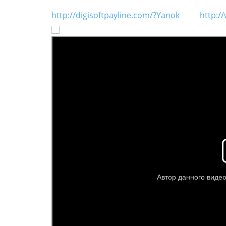
http://digisoftpayline.com/?Yanok
http:/