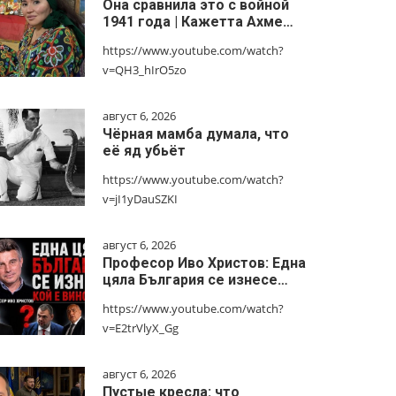
Она сравнила это с войной
1941 года | Кажетта Ахме…
https://www.youtube.com/watch?
v=QH3_hIrO5zo
август 6, 2026
Чёрная мамба думала, что
её яд убьёт
https://www.youtube.com/watch?
v=jI1yDauSZKI
август 6, 2026
Професор Иво Христов: Една
цяла България се изнесе…
https://www.youtube.com/watch?
v=E2trVlyX_Gg
август 6, 2026
Пустые кресла: что