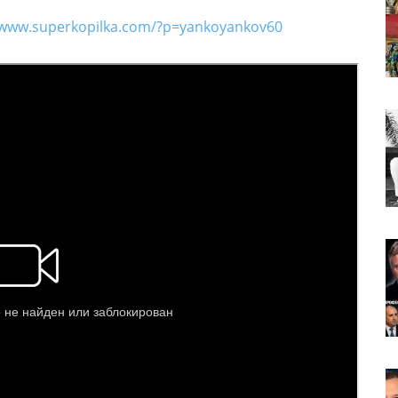
/www.superkopilka.com/?p=yankoyankov60