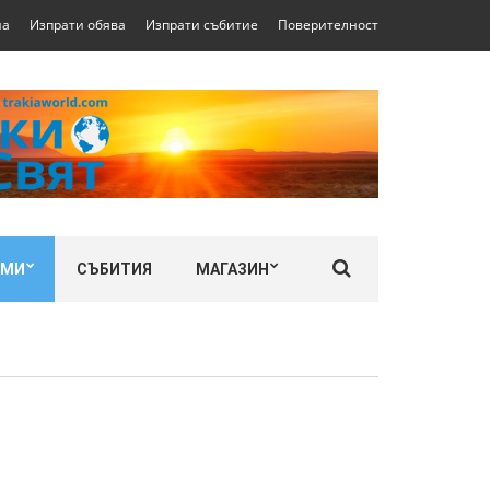
на
Изпрати обява
Изпрати събитие
Поверителност
ЛМИ
СЪБИТИЯ
МАГАЗИН