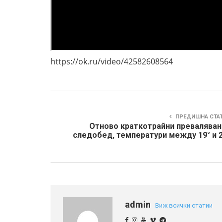
https://ok.ru/video/42582608564
ПРЕДИШНА СТА
Отново краткотрайни преваляван
следобед, температури между 19° и 2
admin
Виж всички статии