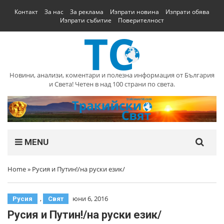
Контакт
За нас
За реклама
Изпрати новина
Изпрати обява
Изпрати събитие
Поверителност
Новини, анализи, коментари и полезна информация от България
и Света! Четен в над 100 страни по света.
MENU
Home
»
Русия и Путин!/на руски език/
,
юни 6, 2016
Русия
Свят
Русия и Путин!/на руски език/