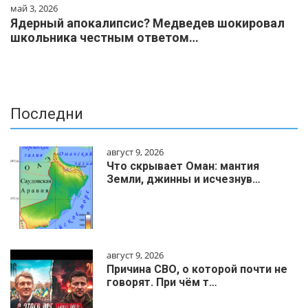
май 3, 2026
Ядерный апокалипсис? Медведев шокировал
школьника честным ответом…
Последни
август 9, 2026
Что скрывает Оман: мантия
Земли, джинны и исчезнув…
август 9, 2026
Причина СВО, о которой почти не
говорят. При чём т…