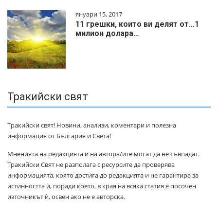
януари 15, 2017
11 грешки, които ви делят от…1
милиoн дoлapa…
Тракийски свят
Тракийски свят! Новини, анализи, коментари и полезна
информация от България и Света!
Мненията на редакцията и на автора/ите могат да не съвпадат.
Тракийски Свят не разполага с ресурсите да проверява
информацията, която достига до редакцията и не гарантира за
истинността ѝ, поради което, в края на всяка статия е посочен
източникът ѝ, освен ако не е авторска.