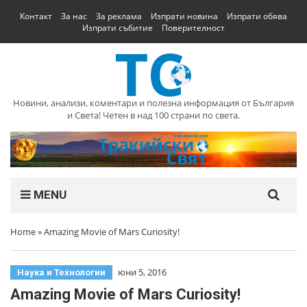
Контакт
За нас
За реклама
Изпрати новина
Изпрати обява
Изпрати събитие
Поверителност
Новини, анализи, коментари и полезна информация от България
и Света! Четен в над 100 страни по света.
MENU
Home
»
Amazing Movie of Mars Curiosity!
юни 5, 2016
Наука и Технологии
Amazing Movie of Mars Curiosity!