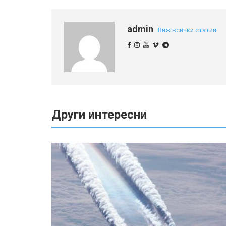
admin
Виж всички статии
Други интересни