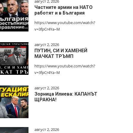
август 2, 2026
Частните армии на НАТО
работят и в България
https://www.youtube.com/watch?
v=3fpCr4Ya–M
август 2, 2026
ПУТИН, СИ И ХАМЕНЕЙ
МАЧКАТ ТРЪМП
https://www.youtube.com/watch?
v=3fpCr4Ya–M
август 2, 2026
Зорница Илиева: КАПАНЪТ
ЩРАКНА!
август 2, 2026