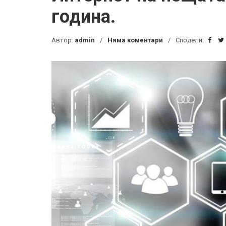
година.
Автор:
admin
Няма коментари
Сподели: