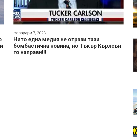
февруари 7, 2023
о
Нито една медия не отрази тази
ри
бомбастична новина, но Тъкър Кърлсън
го направи!!!