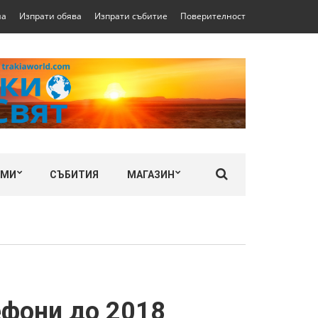
на
Изпрати обява
Изпрати събитие
Поверителност
ЛМИ
СЪБИТИЯ
МАГАЗИН
ефони до 2018