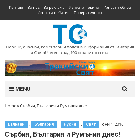
Контакт
За нас
За реклама
Изпрати новина
Изпрати обява
Изпрати събитие
Поверителност
Новини, анализи, коментари и полезна информация от България
и Света! Четен в над 100 страни по света.
MENU
Home
»
Сърбия, България и Румъния днес!
,
,
,
юни 1, 2016
Балкани
България
Русия
Свят
Сърбия, България и Румъния днес!