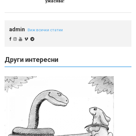
ужасява!
admin
Виж всички статии
Други интересни