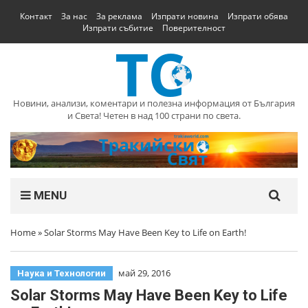
Контакт
За нас
За реклама
Изпрати новина
Изпрати обява
Изпрати събитие
Поверителност
Новини, анализи, коментари и полезна информация от България
и Света! Четен в над 100 страни по света.
MENU
Home
»
Solar Storms May Have Been Key to Life on Earth!
май 29, 2016
Наука и Технологии
Solar Storms May Have Been Key to Life