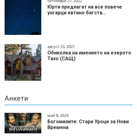
октомври 27, 2022
Юрти предлагат на все повече
унгарци евтино бягств…
август 23, 2021
Обиколка на имението на езерото
Тахо (САЩ)
Анкети
май 8, 2024
Богомилите: Стари Уроци за Нови
Времена