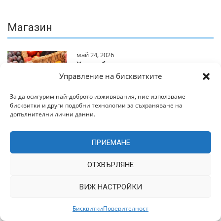
Магазин
май 24, 2026
Храна без излишни посредници
Управление на бисквитките
За да осигурим най-доброто изживявания, ние използваме
бисквитки и други подобни технологии за съхраняване на
допълнителни лични данни.
декември 26, 2022
Магазин – Други
ПРИЕМАНЕ
ОТХВЪРЛЯНЕ
ВИЖ НАСТРОЙКИ
декември 26, 2022
Бисквитки
Поверителност
Магазин – Изкуство