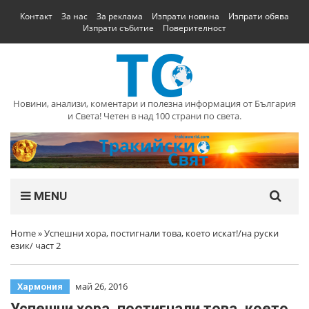
Контакт
За нас
За реклама
Изпрати новина
Изпрати обява
Изпрати събитие
Поверителност
Новини, анализи, коментари и полезна информация от България
и Света! Четен в над 100 страни по света.
MENU
Home
»
Успешни хора, постигнали това, което искат!/на руски
език/ част 2
май 26, 2016
Хармония
Успешни хора, постигнали това, което