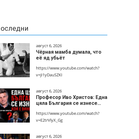
оследни
август 6, 2026
Чёрная мамба думала, что
её яд убьёт
https://www.youtube.com/watch?
v=jI1yDauSZKI
август 6, 2026
Професор Иво Христов: Една
цяла България се изнесе…
https://www.youtube.com/watch?
v=E2trVlyX_Gg
август 6, 2026