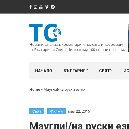
Новини, анализи, коментари и полезна информация
от България и Света! Четен в над 100 страни по света.
НАЧАЛО
БЪЛГАРИЯ
СВЯТ
И
Home
»
Маугли!/на руски език/
,
май 22, 2016
Свят
Филми
Маугли!/на руски ез