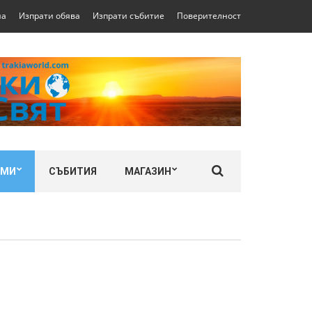
на
Изпрати обява
Изпрати събитие
Поверителност
ЛМИ
СЪБИТИЯ
МАГАЗИН