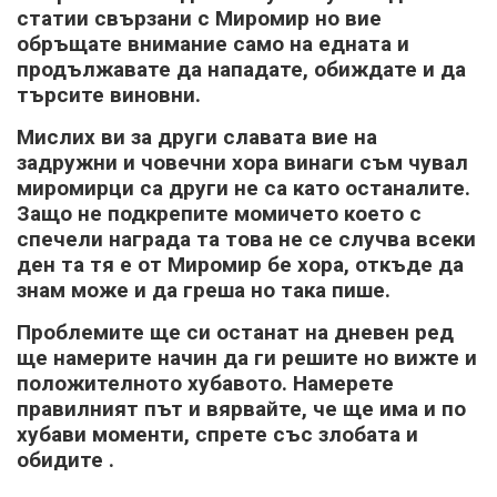
статии свързани с Миромир но вие
обръщате внимание само на едната и
продължавате да нападате, обиждате и да
търсите виновни.
Мислих ви за други славата вие на
задружни и човечни хора винаги съм чувал
миромирци са други не са като останалите.
Защо не подкрепите момичето което с
спечели награда та това не се случва всеки
ден та тя е от Миромир бе хора, откъде да
знам може и да греша но така пише.
Проблемите ще си останат на дневен ред
ще намерите начин да ги решите но вижте и
положителното хубавото. Намерете
правилният път и вярвайте, че ще има и по
хубави моменти, спрете със злобата и
обидите .