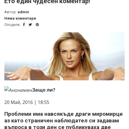
Ето един чудесен коментар!
Автор:
admin
Няма коментари
Сподели:
Защо ли?
20 Май, 2016 | 18:55
Проблеми има навсякъде драги миромирци
аз като страничен наблюдател си задавам
въпроса в този ден се публикуваха две