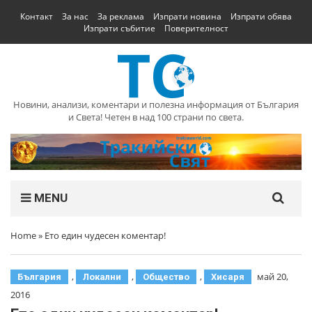
Контакт
За нас
За реклама
Изпрати новина
Изпрати обява
Изпрати събитие
Поверителност
Новини, анализи, коментари и полезна информация от България
и Света! Четен в над 100 страни по света.
MENU
Home
»
Ето един чудесен коментар!
,
,
,
май 20,
България
Локални
Общество
Хисаря
2016