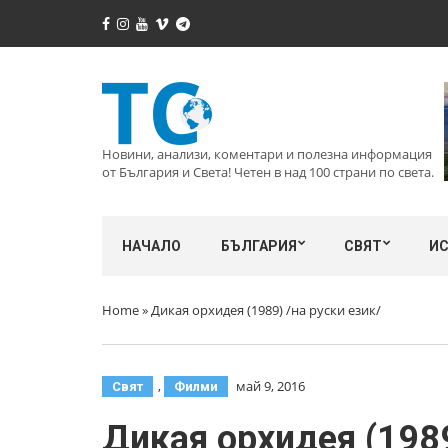
Новини, анализи, коментари и полезна информация
от България и Света! Четен в над 100 страни по света.
НАЧАЛО
БЪЛГАРИЯ
СВЯТ
И
Home
»
Дикая орхидея (1989) /на руски език/
,
май 9, 2016
Свят
Филми
Дикая орхидея (1989