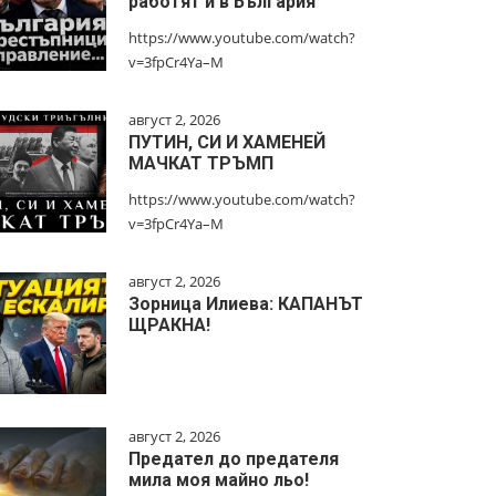
работят и в България
https://www.youtube.com/watch?
v=3fpCr4Ya–M
август 2, 2026
ПУТИН, СИ И ХАМЕНЕЙ
МАЧКАТ ТРЪМП
https://www.youtube.com/watch?
v=3fpCr4Ya–M
август 2, 2026
Зорница Илиева: КАПАНЪТ
ЩРАКНА!
август 2, 2026
Предател до предателя
мила моя майно льо!