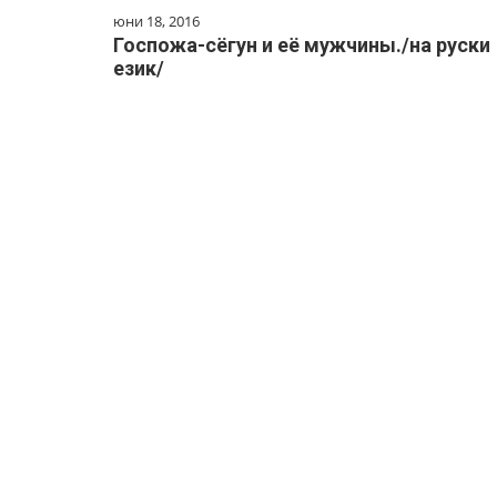
юни 18, 2016
Госпожа-сёгун и её мужчины./на руски
език/