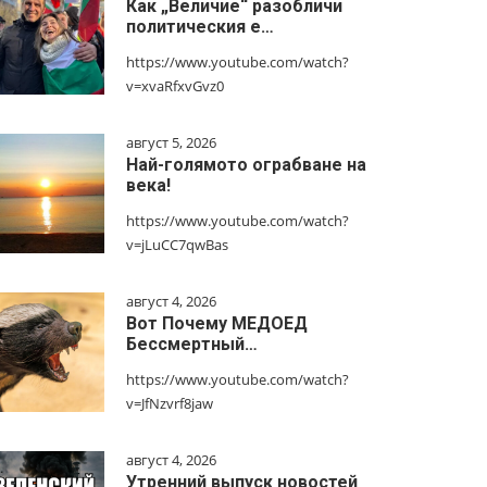
Как „Величие“ разобличи
политическия е…
https://www.youtube.com/watch?
v=xvaRfxvGvz0
август 5, 2026
Най-голямото ограбване на
века!
https://www.youtube.com/watch?
v=jLuCC7qwBas
август 4, 2026
Вот Почему МЕДОЕД
Бессмертный…
https://www.youtube.com/watch?
v=JfNzvrf8jaw
август 4, 2026
Утренний выпуск новостей