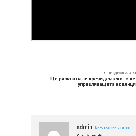
ПРЕДИШНА СТА
Ще разклати ли президентското ве
управляващата коалици
admin
Виж всички статии