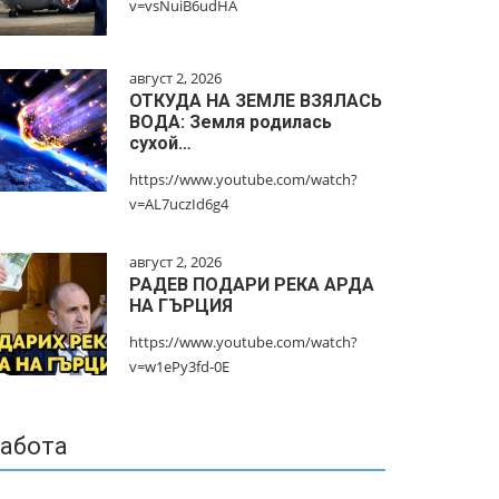
v=vsNuiB6udHA
август 2, 2026
ОТКУДА НА ЗЕМЛЕ ВЗЯЛАСЬ
ВОДА: Земля родилась
сухой…
https://www.youtube.com/watch?
v=AL7uczId6g4
август 2, 2026
РАДЕВ ПОДАРИ РЕКА АРДА
НА ГЪРЦИЯ
https://www.youtube.com/watch?
v=w1ePy3fd-0E
абота