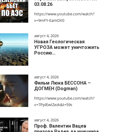
03.08.26
https://www.youtube.com/watch?
v=9mFY-EamOX0
август 4, 2026
Новая Геологическая
УГРОЗА может уничтожить
Россию…
август 4, 2026
Фильм Люка БЕССОНА –
ДОГМЕН (Dogman)
https://www.youtube.com/watch?
v=7PplEwIZezk&t=59s
август 4, 2026
Проф. Валентин Вацев
призова Радев да инициира