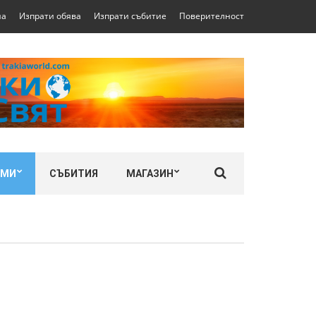
на
Изпрати обява
Изпрати събитие
Поверителност
ЛМИ
СЪБИТИЯ
МАГАЗИН