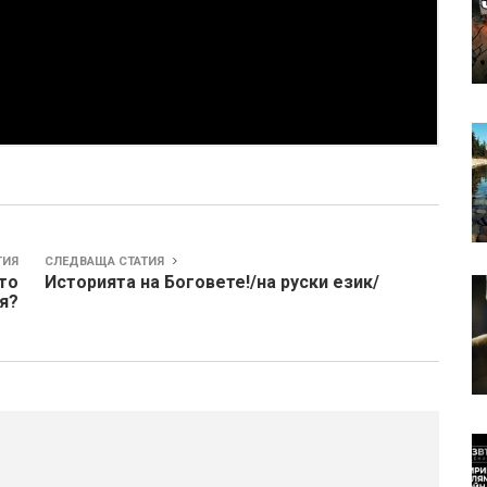
ТИЯ
СЛЕДВАЩА СТАТИЯ
то
Историята на Боговете!/на руски език/
я?